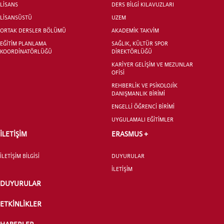
LİSANS
DERS BİLGİ KILAVUZLARI
LİSANSÜSTÜ
UZEM
ORTAK DERSLER BÖLÜMÜ
AKADEMİK TAKVİM
EĞİTİM PLANLAMA
SAĞLIK, KÜLTÜR SPOR
LİSANSÜSTÜ EĞİTİM ENSTİTÜSÜ
KOORDİNATÖRLÜĞÜ
DİREKTÖRLÜĞÜ
ADAYLARI
KARİYER GELİŞİM VE MEZUNLAR
OFİSİ
REHBERLİK VE PSİKOLOJİK
DANIŞMANLIK BİRİMİ
ENGELLİ ÖĞRENCİ BİRİMİ
UYGULAMALI EĞİTİMLER
ÖNLİSANS ve
LİSANS ADAY ÖĞRENCİ
İLETİŞİM
ERASMUS +
İLETİŞİM BİLGİSİ
DUYURULAR
İLETİŞİM
DUYURULAR
YATAY GEÇİŞ
ETKİNLİKLER