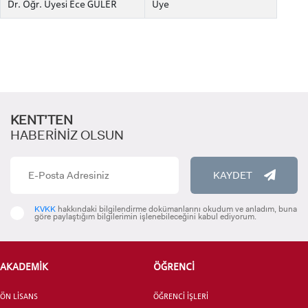
Dr. Öğr. Üyesi Ece GÜLER
Üye
KENT’TEN
HABERİNİZ OLSUN
KAYDET
ADAY ÖĞRENCİ
KVKK
hakkındaki bilgilendirme dokümanlarını okudum ve anladım, buna
göre paylaştığım bilgilerimin işlenebileceğini kabul ediyorum.
AKADEMİK
ÖĞRENCİ
INTERNATIONAL
STUDENT
ÖN LİSANS
ÖĞRENCİ İŞLERİ