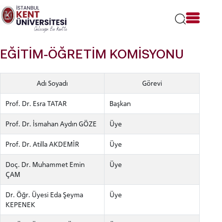
Lütfen
dikkat:
Bu
web
sitesi
EĞİTİM-ÖĞRETİM KOMİSYONU
bir
erişilebilirlik
sistemi
Adı Soyadı
Görevi
içerir.
Prof. Dr. Esra TATAR
Başkan
Prof. Dr. İsmahan Aydın GÖZE
Üye
Prof. Dr. Atilla AKDEMİR
Üye
Doç. Dr. Muhammet Emin
Üye
ÇAM
Dr. Öğr. Üyesi Eda Şeyma
Üye
KEPENEK