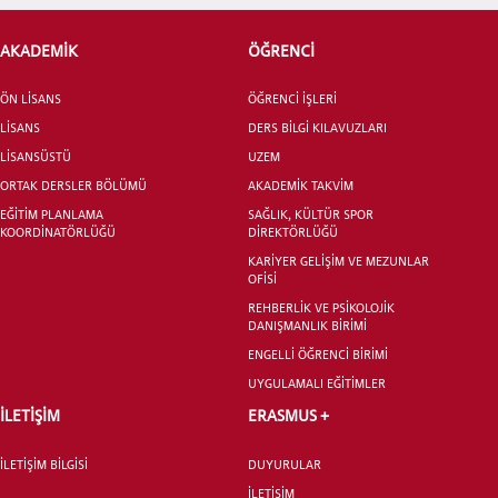
AKADEMİK
ÖĞRENCİ
ADAY ÖĞRENCİ
ÖN LİSANS
ÖĞRENCİ İŞLERİ
LİSANS
DERS BİLGİ KILAVUZLARI
LİSANSÜSTÜ
UZEM
ORTAK DERSLER BÖLÜMÜ
AKADEMİK TAKVİM
EĞİTİM PLANLAMA
SAĞLIK, KÜLTÜR SPOR
INTERNATIONAL
KOORDİNATÖRLÜĞÜ
DİREKTÖRLÜĞÜ
STUDENT
KARİYER GELİŞİM VE MEZUNLAR
OFİSİ
REHBERLİK VE PSİKOLOJİK
DANIŞMANLIK BİRİMİ
ENGELLİ ÖĞRENCİ BİRİMİ
UYGULAMALI EĞİTİMLER
LİSANSÜSTÜ EĞİTİM ENSTİTÜSÜ
ADAYLARI
İLETİŞİM
ERASMUS +
İLETİŞİM BİLGİSİ
DUYURULAR
İLETİŞİM