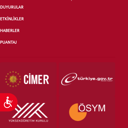
DUYURULAR
ÖNLİSANS ve
LİSANS ADAY ÖĞRENCİ
ETKİNLİKLER
HABERLER
PUANTAJ
YATAY GEÇİŞ
Ulaşılabilirlik