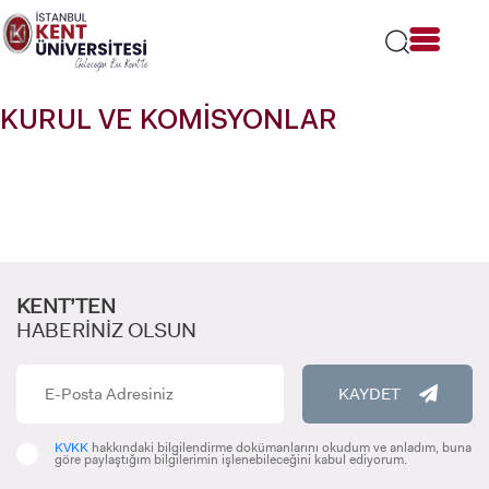
Lütfen
dikkat:
Bu
web
sitesi
KURUL VE KOMİSYONLAR
bir
erişilebilirlik
sistemi
içerir.
KENT’TEN
HABERİNİZ OLSUN
KAYDET
KVKK
hakkındaki bilgilendirme dokümanlarını okudum ve anladım, buna
göre paylaştığım bilgilerimin işlenebileceğini kabul ediyorum.