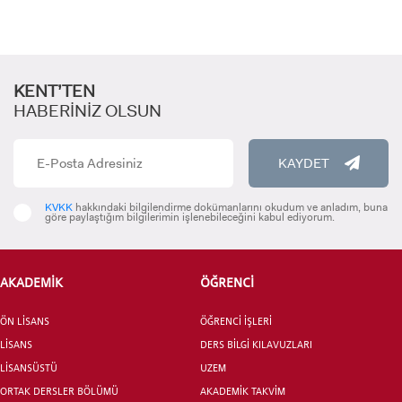
KENT’TEN
HABERİNİZ OLSUN
KAYDET
ADAY ÖĞRENCİ
KVKK
hakkındaki bilgilendirme dokümanlarını okudum ve anladım, buna
göre paylaştığım bilgilerimin işlenebileceğini kabul ediyorum.
AKADEMİK
ÖĞRENCİ
INTERNATIONAL
ÖN LİSANS
ÖĞRENCİ İŞLERİ
STUDENT
LİSANS
DERS BİLGİ KILAVUZLARI
LİSANSÜSTÜ
UZEM
ORTAK DERSLER BÖLÜMÜ
AKADEMİK TAKVİM