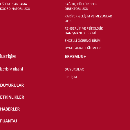
EĞİTİM PLANLAMA
SAĞLIK, KÜLTÜR SPOR
KOORDİNATÖRLÜĞÜ
DİREKTÖRLÜĞÜ
LİSANSÜSTÜ EĞİTİM ENSTİTÜSÜ
ADAYLARI
KARİYER GELİŞİM VE MEZUNLAR
OFİSİ
REHBERLİK VE PSİKOLOJİK
DANIŞMANLIK BİRİMİ
ENGELLİ ÖĞRENCİ BİRİMİ
UYGULAMALI EĞİTİMLER
ÖNLİSANS ve
İLETİŞİM
ERASMUS +
LİSANS ADAY ÖĞRENCİ
İLETİŞİM BİLGİSİ
DUYURULAR
İLETİŞİM
DUYURULAR
ETKİNLİKLER
YATAY GEÇİŞ
HABERLER
PUANTAJ