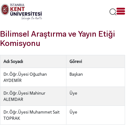
Lütfen
dikkat:
Bu
web
sitesi
Bilimsel Araştırma ve Yayın Etiği
bir
erişilebilirlik
Komisyonu
sistemi
içerir.
Adı Soyadı
Görevi
Dr.Öğr.Üyesi Oğuzhan
Başkan
AYDEMİR
Dr.Öğr.Üyesi Mahinur
Üye
ALEMDAR
Dr.Öğr.Üyesi Muhammet Sait
Üye
TOPRAK