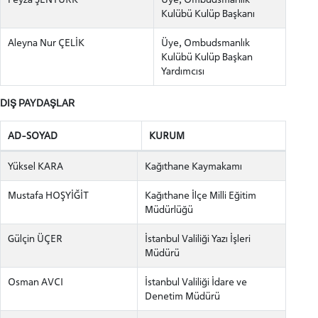
INTERNATIONAL
Kulübü Kulüp Başkanı
STUDENT
Aleyna Nur ÇELİK
Üye, Ombudsmanlık
Kulübü Kulüp Başkan
Yardımcısı
DIŞ PAYDAŞLAR
LİSANSÜSTÜ EĞİTİM ENSTİTÜSÜ
ADAYLARI
AD-SOYAD
KURUM
Yüksel KARA
Kağıthane Kaymakamı
Mustafa HOŞYİĞİT
Kağıthane İlçe Milli Eğitim
ÖNLİSANS ve
Müdürlüğü
LİSANS ADAY ÖĞRENCİ
Gülçin ÜÇER
İstanbul Valiliği Yazı İşleri
Müdürü
Osman AVCI
İstanbul Valiliği İdare ve
Denetim Müdürü