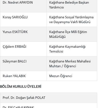
YATAY GEÇİŞ
Dr. Nedret APAYDIN
Kağıthane Belediye Başkan
Yardımcısı
Koray SARIOĞLU
Kağıthane Sosyal Yardımlaşma
ve Dayanışma Vakfı Müdürü
Yunus ESKİTÜRK
Kağıthane İlçe Milli Eğitim
Müdürlüğü
Çiğdem ERBAĞI
Kağıthane Kaymakamlığı
Temsilcisi
Süleyman BALCI
Kağıthane Merkez Mahallesi
Muhtarı / Öğrenci
Ruken YALABIK
Mezun Öğrenci
BÖLÜM KURULU ÜYELERİ
Prof. Dr. Doğan Şafak POLAT
Dr. Elif Çağlı KAYNAK