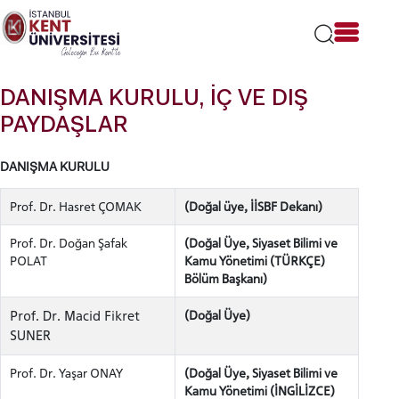
Lütfen
dikkat:
Bu
web
sitesi
DANIŞMA KURULU, İÇ VE DIŞ
bir
erişilebilirlik
PAYDAŞLAR
sistemi
içerir.
DANIŞMA KURULU
Prof. Dr. Hasret ÇOMAK
(Doğal üye, İİSBF Dekanı)
Prof. Dr. Doğan Şafak
(Doğal Üye, Siyaset Bilimi ve
POLAT
Kamu Yönetimi (TÜRKÇE)
Bölüm Başkanı)
Prof. Dr. Macid Fikret
(Doğal Üye)
SUNER
Prof. Dr. Yaşar ONAY
(Doğal Üye, Siyaset Bilimi ve
Kamu Yönetimi (İNGİLİZCE)