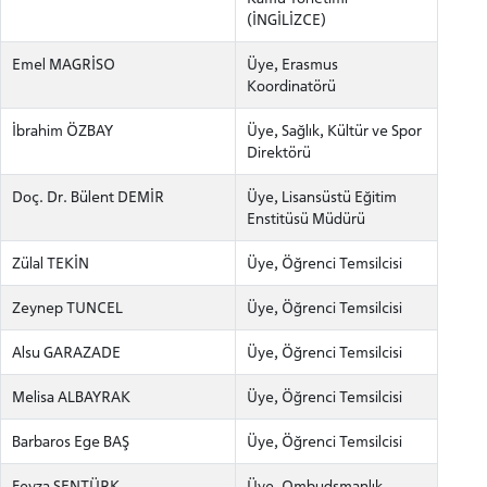
(İNGİLİZCE)
Emel MAGRİSO
Üye, Erasmus
Koordinatörü
İbrahim ÖZBAY
Üye, Sağlık, Kültür ve Spor
Direktörü
Doç. Dr. Bülent DEMİR
Üye, Lisansüstü Eğitim
Enstitüsü Müdürü
Zülal TEKİN
Üye, Öğrenci Temsilcisi
Zeynep TUNCEL
Üye, Öğrenci Temsilcisi
ADAY ÖĞRENCİ
Alsu GARAZADE
Üye, Öğrenci Temsilcisi
Melisa ALBAYRAK
Üye, Öğrenci Temsilcisi
Barbaros Ege BAŞ
Üye, Öğrenci Temsilcisi
Feyza ŞENTÜRK
Üye, Ombudsmanlık