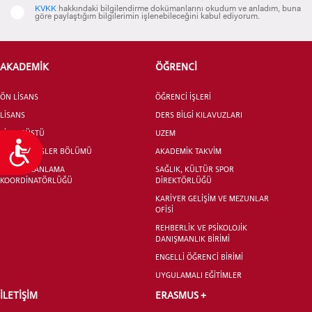
KVKK
hakkındaki bilgilendirme dokümanlarını okudum ve anladım, buna
göre paylaştığım bilgilerimin işlenebileceğini kabul ediyorum.
AKADEMİK
ÖĞRENCİ
ÖN LİSANS
ÖĞRENCİ İŞLERİ
LİSANS
DERS BİLGİ KILAVUZLARI
LİSANSÜSTÜ
UZEM
Ulaşılabilirlik
ORTAK DERSLER BÖLÜMÜ
AKADEMİK TAKVİM
EĞİTİM PLANLAMA
SAĞLIK, KÜLTÜR SPOR
KOORDİNATÖRLÜĞÜ
DİREKTÖRLÜĞÜ
KARİYER GELİŞİM VE MEZUNLAR
OFİSİ
REHBERLİK VE PSİKOLOJİK
DANIŞMANLIK BİRİMİ
ENGELLİ ÖĞRENCİ BİRİMİ
UYGULAMALI EĞİTİMLER
İLETİŞİM
ERASMUS +