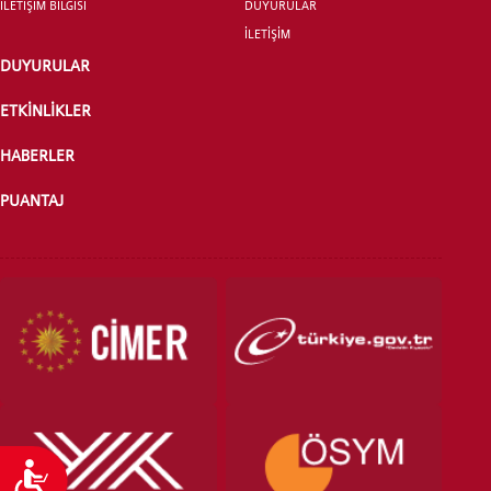
İLETİŞİM BİLGİSİ
DUYURULAR
İLETİŞİM
DUYURULAR
ÖNLİSANS ve
ETKİNLİKLER
LİSANS ADAY ÖĞRENCİ
HABERLER
PUANTAJ
YATAY GEÇİŞ
Ulaşılabilirlik