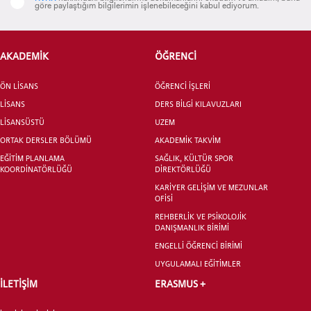
göre paylaştığım bilgilerimin işlenebileceğini kabul ediyorum.
AKADEMİK
ÖĞRENCİ
ADAY ÖĞRENCİ
ÖN LİSANS
ÖĞRENCİ İŞLERİ
LİSANS
DERS BİLGİ KILAVUZLARI
LİSANSÜSTÜ
UZEM
ORTAK DERSLER BÖLÜMÜ
AKADEMİK TAKVİM
EĞİTİM PLANLAMA
SAĞLIK, KÜLTÜR SPOR
KOORDİNATÖRLÜĞÜ
DİREKTÖRLÜĞÜ
INTERNATIONAL
KARİYER GELİŞİM VE MEZUNLAR
STUDENT
OFİSİ
REHBERLİK VE PSİKOLOJİK
DANIŞMANLIK BİRİMİ
ENGELLİ ÖĞRENCİ BİRİMİ
UYGULAMALI EĞİTİMLER
LİSANSÜSTÜ EĞİTİM ENSTİTÜSÜ
İLETİŞİM
ERASMUS +
ADAYLARI