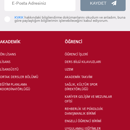
KAYDET
KVKK
hakkındaki bilgilendirme dokümanlarını okudum ve anladım, buna
göre paylaştığım bilgilerimin işlenebileceğini kabul ediyorum.
ADAY ÖĞRENCİ
AKADEMİK
ÖĞRENCİ
ÖN LİSANS
ÖĞRENCİ İŞLERİ
LİSANS
DERS BİLGİ KILAVUZLARI
LİSANSÜSTÜ
UZEM
INTERNATIONAL
ORTAK DERSLER BÖLÜMÜ
AKADEMİK TAKVİM
STUDENT
EĞİTİM PLANLAMA
SAĞLIK, KÜLTÜR SPOR
KOORDİNATÖRLÜĞÜ
DİREKTÖRLÜĞÜ
KARİYER GELİŞİM VE MEZUNLAR
OFİSİ
REHBERLİK VE PSİKOLOJİK
DANIŞMANLIK BİRİMİ
LİSANSÜSTÜ EĞİTİM ENSTİTÜSÜ
ADAYLARI
ENGELLİ ÖĞRENCİ BİRİMİ
UYGULAMALI EĞİTİMLER