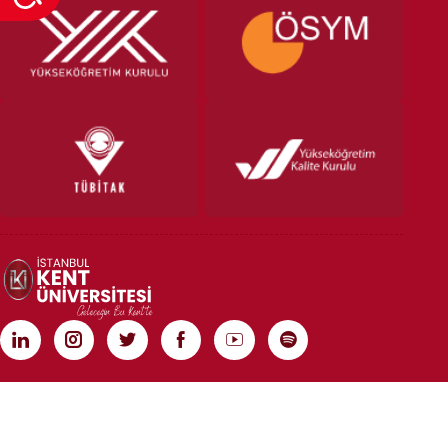
TÜM HAKLARI SAKLIDIR | COPYRIGHT 2020 | İSTANBUL KENT ÜNİVERSİTESİ
Rebist