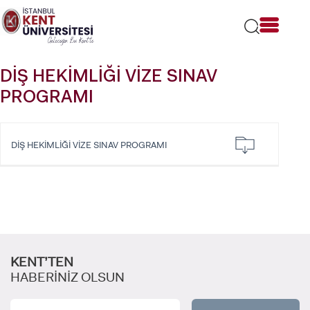
Lütfen
dikkat:
Bu
web
sitesi
DİŞ HEKİMLİĞİ VİZE SINAV
bir
erişilebilirlik
PROGRAMI
sistemi
içerir.
DİŞ HEKİMLİĞİ VİZE SINAV PROGRAMI
KENT’TEN
HABERİNİZ OLSUN