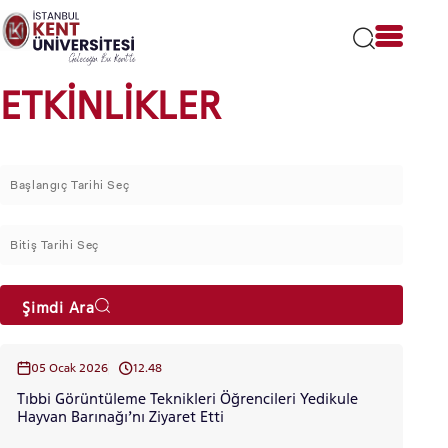
Lütfen
dikkat:
Bu
web
sitesi
ETKİNLİKLER
bir
erişilebilirlik
sistemi
içerir.
Şimdi Ara
05 Ocak 2026
12.48
Tıbbi Görüntüleme Teknikleri Öğrencileri Yedikule
Hayvan Barınağı’nı Ziyaret Etti