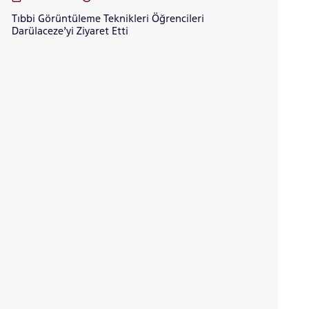
Tıbbi Görüntüleme Teknikleri Öğrencileri
Darülaceze’yi Ziyaret Etti
INTERNATIONAL
STUDENT
LİSANSÜSTÜ EĞİTİM ENSTİTÜSÜ
ADAYLARI
ÖNLİSANS ve
LİSANS ADAY ÖĞRENCİ