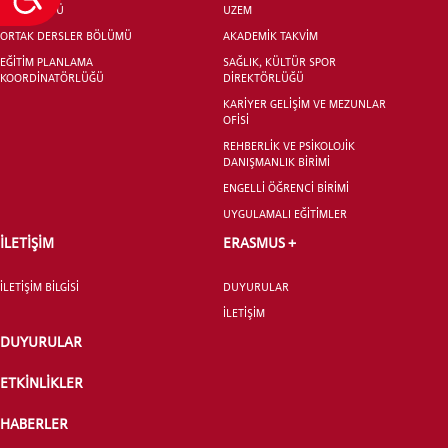
LİSANSÜSTÜ
UZEM
ORTAK DERSLER BÖLÜMÜ
AKADEMİK TAKVİM
EĞİTİM PLANLAMA
SAĞLIK, KÜLTÜR SPOR
KOORDİNATÖRLÜĞÜ
DİREKTÖRLÜĞÜ
KARİYER GELİŞİM VE MEZUNLAR
OFİSİ
REHBERLİK VE PSİKOLOJİK
DANIŞMANLIK BİRİMİ
ENGELLİ ÖĞRENCİ BİRİMİ
UYGULAMALI EĞİTİMLER
İLETİŞİM
ERASMUS +
İLETİŞİM BİLGİSİ
DUYURULAR
İLETİŞİM
DUYURULAR
ETKİNLİKLER
HABERLER