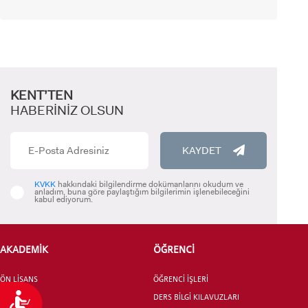
YATAY GEÇİŞ
KENT’TEN
HABERİNİZ OLSUN
KAYDET
KVKK
hakkındaki bilgilendirme dokümanlarını okudum ve
anladım, buna göre paylaştığım bilgilerimin işlenebileceğini
kabul ediyorum.
AKADEMİK
ÖĞRENCİ
ÖN LİSANS
ÖĞRENCİ İŞLERİ
Ulaşılabilirlik
LİSANS
DERS BİLGİ KILAVUZLARI