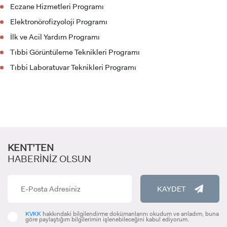
Eczane Hizmetleri Programı
Elektronörofizyoloji Programı
ADAY ÖĞRENCİ
İlk ve Acil Yardım Programı
Tıbbi Görüntüleme Teknikleri Programı
Tıbbi Laboratuvar Teknikleri Programı
INTERNATIONAL
STUDENT
KENT’TEN
HABERİNİZ OLSUN
LİSANSÜSTÜ EĞİTİM ENSTİTÜSÜ
KAYDET
ADAYLARI
KVKK
hakkındaki bilgilendirme dokümanlarını okudum ve anladım, buna
göre paylaştığım bilgilerimin işlenebileceğini kabul ediyorum.