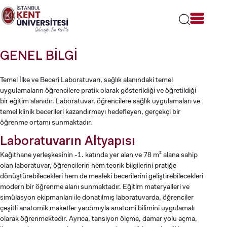
Lütfen
dikkat:
Bu
web
sitesi
GENEL BİLGİ
bir
erişilebilirlik
sistemi
Temel İlke ve Beceri Laboratuvarı, sağlık alanındaki temel
içerir.
uygulamaların öğrencilere pratik olarak gösterildiği ve öğretildiği
bir eğitim alanıdır. Laboratuvar, öğrencilere sağlık uygulamaları ve
temel klinik becerileri kazandırmayı hedefleyen, gerçekçi bir
öğrenme ortamı sunmaktadır.
Laboratuvarın Altyapısı
Kağıthane yerleşkesinin -1. katında yer alan ve 78 m² alana sahip
olan laboratuvar, öğrencilerin hem teorik bilgilerini pratiğe
dönüştürebilecekleri hem de mesleki becerilerini geliştirebilecekleri
modern bir öğrenme alanı sunmaktadır. Eğitim materyalleri ve
simülasyon ekipmanları ile donatılmış laboratuvarda, öğrenciler
çeşitli anatomik maketler yardımıyla anatomi bilimini uygulamalı
olarak öğrenmektedir. Ayrıca, tansiyon ölçme, damar yolu açma,