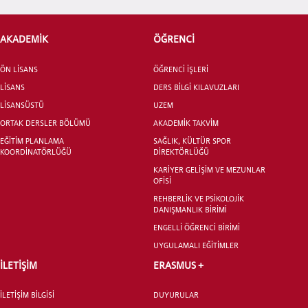
ÖNLİSANS ve
AKADEMİK
ÖĞRENCİ
LİSANS ADAY ÖĞRENCİ
ÖN LİSANS
ÖĞRENCİ İŞLERİ
LİSANS
DERS BİLGİ KILAVUZLARI
LİSANSÜSTÜ
UZEM
ORTAK DERSLER BÖLÜMÜ
AKADEMİK TAKVİM
YATAY GEÇİŞ
EĞİTİM PLANLAMA
SAĞLIK, KÜLTÜR SPOR
KOORDİNATÖRLÜĞÜ
DİREKTÖRLÜĞÜ
KARİYER GELİŞİM VE MEZUNLAR
OFİSİ
REHBERLİK VE PSİKOLOJİK
DANIŞMANLIK BİRİMİ
ENGELLİ ÖĞRENCİ BİRİMİ
UYGULAMALI EĞİTİMLER
İLETİŞİM
ERASMUS +
İLETİŞİM BİLGİSİ
DUYURULAR