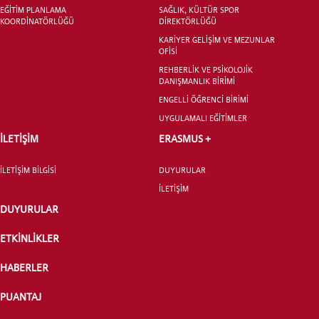
EĞİTİM PLANLAMA
SAĞLIK, KÜLTÜR SPOR
KOORDİNATÖRLÜĞÜ
DİREKTÖRLÜĞÜ
LİSANSÜSTÜ EĞİTİM ENSTİTÜSÜ
ADAYLARI
KARİYER GELİŞİM VE MEZUNLAR
OFİSİ
REHBERLİK VE PSİKOLOJİK
DANIŞMANLIK BİRİMİ
ENGELLİ ÖĞRENCİ BİRİMİ
UYGULAMALI EĞİTİMLER
ÖNLİSANS ve
İLETİŞİM
ERASMUS +
LİSANS ADAY ÖĞRENCİ
İLETİŞİM BİLGİSİ
DUYURULAR
İLETİŞİM
DUYURULAR
ETKİNLİKLER
YATAY GEÇİŞ
HABERLER
PUANTAJ