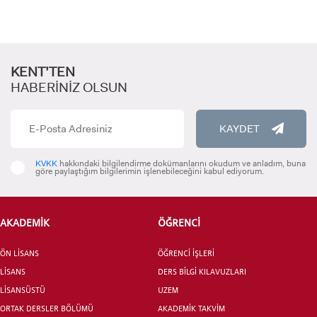
KENT’TEN
HABERİNİZ OLSUN
KAYDET
ADAY ÖĞRENCİ
KVKK
hakkındaki bilgilendirme dokümanlarını okudum ve anladım, buna
göre paylaştığım bilgilerimin işlenebileceğini kabul ediyorum.
AKADEMİK
ÖĞRENCİ
INTERNATIONAL
ÖN LİSANS
ÖĞRENCİ İŞLERİ
STUDENT
LİSANS
DERS BİLGİ KILAVUZLARI
LİSANSÜSTÜ
UZEM
ORTAK DERSLER BÖLÜMÜ
AKADEMİK TAKVİM