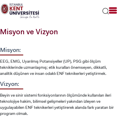
Lütfen
dikkat:
Bu
web
sitesi
Misyon ve Vizyon
bir
erişilebilirlik
sistemi
içerir.
Misyon:
EEG, EMG, Uyarılmış Potansiyeller (UP), PSG gibi ölçüm
tekniklerinde uzmanlaşmış; etik kuralları önemseyen, dikkatli,
analitik düşünen ve insan odaklı ENF teknikerleri yetiştirmek.
Vizyon:
Beyin ve sinir sistemi fonksiyonlarının ölçümünde kullanılan ileri
teknolojiye hakim, bilimsel gelişmeleri yakından izleyen ve
uygulayabilen ENF teknikerleri yetiştirerek alanda fark yaratan bir
program olmak.