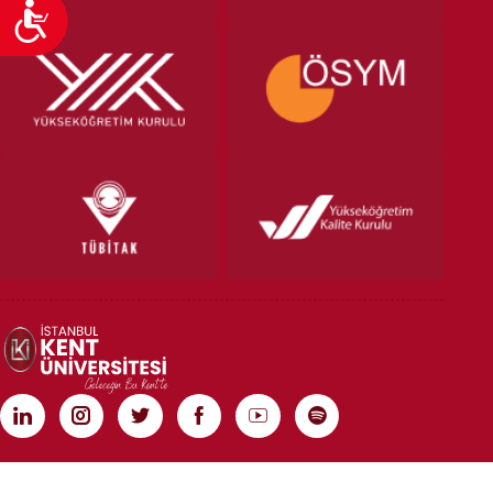
Ulaşılabilirlik
TÜM HAKLARI SAKLIDIR | COPYRIGHT 2020 | İSTANBUL KENT ÜNİVERSİTESİ