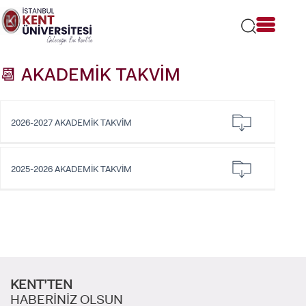
Lütfen
dikkat:
Bu
web
sitesi
📆 AKADEMİK TAKVİM
bir
erişilebilirlik
sistemi
içerir.
2026-2027 AKADEMİK TAKVİM
2025-2026 AKADEMİK TAKVİM
KENT’TEN
HABERİNİZ OLSUN