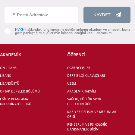
KAYDET
KVKK
hakkındaki bilgilendirme dokümanlarını okudum ve anladım, buna
göre paylaştığım bilgilerimin işlenebileceğini kabul ediyorum.
ADAY ÖĞRENCİ
AKADEMİK
ÖĞRENCİ
ÖN LİSANS
ÖĞRENCİ İŞLERİ
LİSANS
DERS BİLGİ KILAVUZLARI
INTERNATIONAL
LİSANSÜSTÜ
UZEM
STUDENT
ORTAK DERSLER BÖLÜMÜ
AKADEMİK TAKVİM
EĞİTİM PLANLAMA
SAĞLIK, KÜLTÜR SPOR
KOORDİNATÖRLÜĞÜ
DİREKTÖRLÜĞÜ
KARİYER GELİŞİM VE MEZUNLAR
OFİSİ
REHBERLİK VE PSİKOLOJİK
LİSANSÜSTÜ EĞİTİM ENSTİTÜSÜ
DANIŞMANLIK BİRİMİ
ADAYLARI