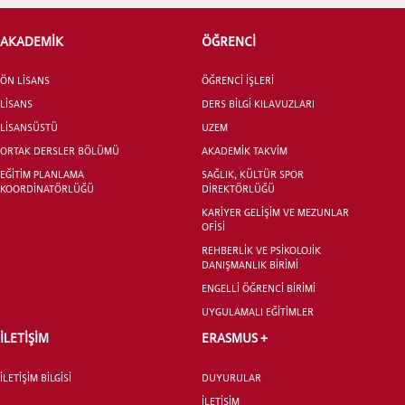
AKADEMİK
ÖĞRENCİ
ADAY ÖĞRENCİ
ÖN LİSANS
ÖĞRENCİ İŞLERİ
LİSANS
DERS BİLGİ KILAVUZLARI
LİSANSÜSTÜ
UZEM
ORTAK DERSLER BÖLÜMÜ
AKADEMİK TAKVİM
EĞİTİM PLANLAMA
SAĞLIK, KÜLTÜR SPOR
INTERNATIONAL
KOORDİNATÖRLÜĞÜ
DİREKTÖRLÜĞÜ
STUDENT
KARİYER GELİŞİM VE MEZUNLAR
OFİSİ
REHBERLİK VE PSİKOLOJİK
DANIŞMANLIK BİRİMİ
ENGELLİ ÖĞRENCİ BİRİMİ
UYGULAMALI EĞİTİMLER
LİSANSÜSTÜ EĞİTİM ENSTİTÜSÜ
ADAYLARI
İLETİŞİM
ERASMUS +
İLETİŞİM BİLGİSİ
DUYURULAR
İLETİŞİM