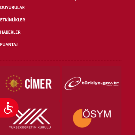
DUYURULAR
ÖNLİSANS ve
LİSANS ADAY ÖĞRENCİ
ETKİNLİKLER
HABERLER
PUANTAJ
YATAY GEÇİŞ
Ulaşılabilirlik