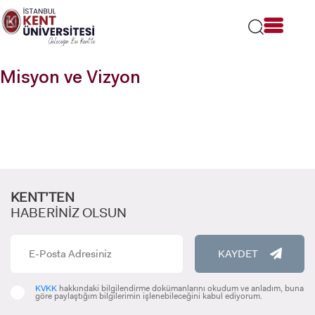
Lütfen
dikkat:
Bu
web
sitesi
Misyon ve Vizyon
bir
erişilebilirlik
sistemi
içerir.
KENT’TEN
HABERİNİZ OLSUN
KAYDET
KVKK
hakkındaki bilgilendirme dokümanlarını okudum ve anladım, buna
göre paylaştığım bilgilerimin işlenebileceğini kabul ediyorum.