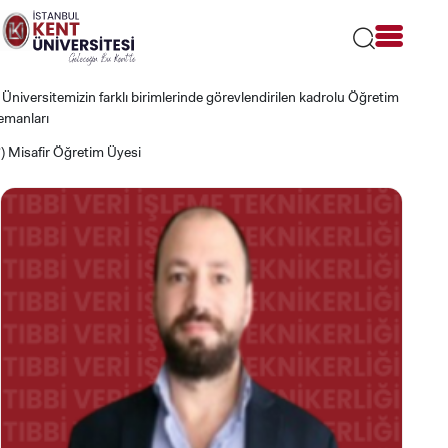
Lütfen
dikkat:
Bu
web
sitesi
) Üniversitemizin farklı birimlerinde görevlendirilen kadrolu Öğretim
bir
emanları
erişilebilirlik
sistemi
*) Misafir Öğretim Üyesi
içerir.