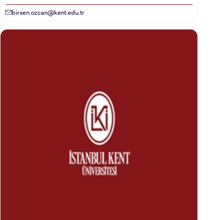
birsen.ozcan@kent.edu.tr
ÖNLİSANS ve
LİSANS ADAY ÖĞRENCİ
YATAY GEÇİŞ