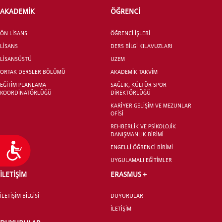
AKADEMİK
ÖĞRENCİ
ÖN LİSANS
ÖĞRENCİ İŞLERİ
LİSANS
DERS BİLGİ KILAVUZLARI
LİSANSÜSTÜ
UZEM
ORTAK DERSLER BÖLÜMÜ
AKADEMİK TAKVİM
EĞİTİM PLANLAMA
SAĞLIK, KÜLTÜR SPOR
KOORDİNATÖRLÜĞÜ
DİREKTÖRLÜĞÜ
KARİYER GELİŞİM VE MEZUNLAR
OFİSİ
REHBERLİK VE PSİKOLOJİK
DANIŞMANLIK BİRİMİ
Ulaşılabilirlik
ENGELLİ ÖĞRENCİ BİRİMİ
UYGULAMALI EĞİTİMLER
İLETİŞİM
ERASMUS +
İLETİŞİM BİLGİSİ
DUYURULAR
İLETİŞİM