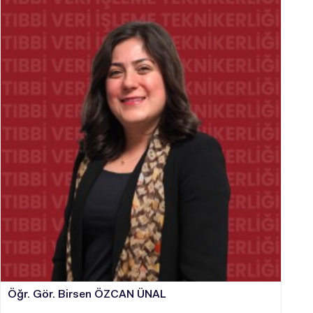
ADAY ÖĞRENCİ
INTERNATIONAL
STUDENT
LİSANSÜSTÜ EĞİTİM ENSTİTÜSÜ
ADAYLARI
Öğr. Gör. Birsen ÖZCAN ÜNAL