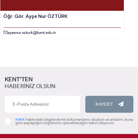
Öğr. Gör. Ayşe Nur ÖZTÜRK
aysenur.ozturk@kent.edu.tr
KENT’TEN
HABERİNİZ OLSUN
KAYDET
KVKK
hakkındaki bilgilendirme dokümanlarını okudum ve anladım, buna
göre paylaştığım bilgilerimin işlenebileceğini kabul ediyorum.