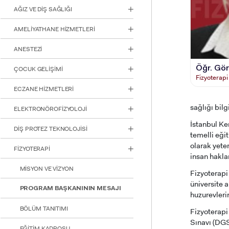
için
AĞIZ VE DİŞ SAĞLIĞI
Control-
F10'a
AMELİYATHANE HİZMETLERİ
basın.
ANESTEZİ
Öğr. Gör
ÇOCUK GELİŞİMİ
Fizyoterap
ECZANE HİZMETLERİ
sağlığı bilg
ELEKTRONÖROFİZYOLOJİ
İstanbul Ke
DİŞ PROTEZ TEKNOLOJİSİ
temelli eği
olarak yete
FİZYOTERAPİ
insan haklar
MİSYON VE VİZYON
Fizyoterapi
üniversite 
PROGRAM BAŞKANININ MESAJI
huzurevleri
BÖLÜM TANITIMI
Fizyoterapi
Sınavı (DGS
EĞİTİM KADROSU