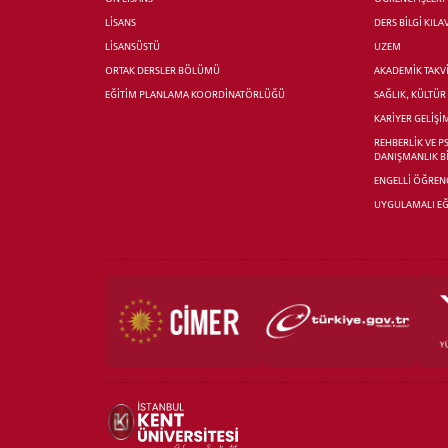
LİSANS
DERS BİLGİ KIL
LİSANSÜSTÜ
UZEM
ORTAK DERSLER BÖLÜMÜ
AKADEMİK TAKV
EĞİTİM PLANLAMA KOORDİNATÖRLÜĞÜ
SAĞLIK, KÜLTÜ
KARİYER GELİŞİ
REHBERLİK VE P
DANIŞMANLIK B
ENGELLİ ÖĞRENC
UYGULAMALI EĞ