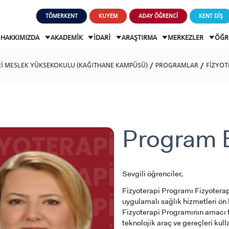
TÖMERKENT
KUYEM
ADAY ÖĞRENCİ
KENT DİŞ
HAKKIMIZDA
AKADEMİK
İDARİ
ARAŞTIRMA
MERKEZLER
ÖĞR
Rİ MESLEK YÜKSEKOKULU (KAĞITHANE KAMPÜSÜ)
PROGRAMLAR
FİZYOT
Program 
Sevgili öğrenciler,
Fizyoterapi Programı Fizyoterapi
uygulamalı sağlık hizmetleri ön 
Fizyoterapi Programının amacı f
teknolojik araç ve gereçleri kull