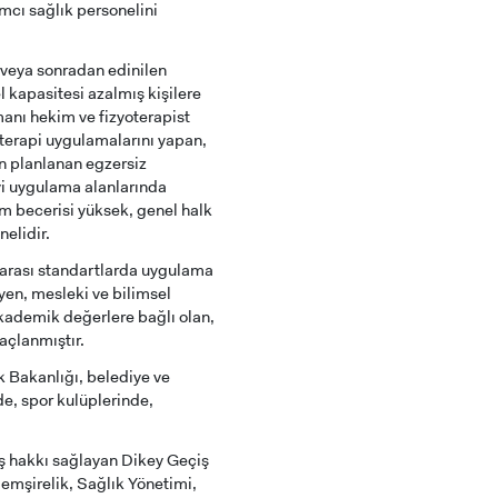
mcı sağlık personelini
 veya sonradan edinilen
l kapasitesi azalmış kişilere
zmanı hekim ve fizyoterapist
roterapi uygulamalarını yapan,
an planlanan egzersiz
vi uygulama alanlarında
şim becerisi yüksek, genel halk
nelidir.
ararası standartlarda uygulama
eyen, mesleki ve bilimsel
 akademik değerlere bağlı olan,
maçlanmıştır.
k Bakanlığı, belediye ve
de, spor kulüplerinde,
ş hakkı sağlayan Dikey Geçiş
Hemşirelik, Sağlık Yönetimi,