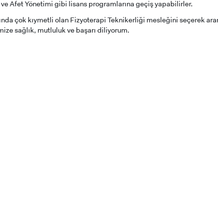
 ve Afet Yönetimi gibi lisans programlarına geçiş yapabilirler.
ında çok kıymetli olan Fizyoterapi Teknikerliği mesleğini seçerek ara
mize sağlık, mutluluk ve başarı diliyorum.
ADAY ÖĞRENCİ
RNATIONAL
LİSANSÜSTÜ EĞİTİM
ÖNLİSANS ve
ENT
ENSTİTÜSÜ
LİSANS ADAY ÖĞ