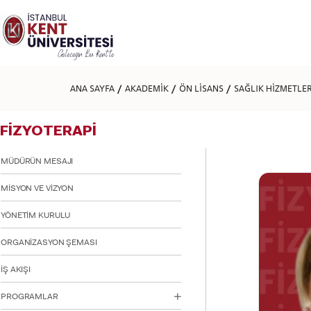
Lütfen
dikkat:
Bu
web
sitesi
bir
erişilebilirlik
ANA SAYFA
AKADEMİK
ÖN LİSANS
SAĞLIK HİZMETLE
sistemi
içerir.
Web
FİZYOTERAPİ
sitesini,
ekran
okuyucu
MÜDÜRÜN MESAJI
kullanan
görme
MİSYON VE VİZYON
engellilere
göre
YÖNETİM KURULU
ayarlamak
için
ORGANİZASYON ŞEMASI
Control-
F11'e
basın;
İŞ AKIŞI
Erişilebilirlik
menüsünü
PROGRAMLAR
açmak