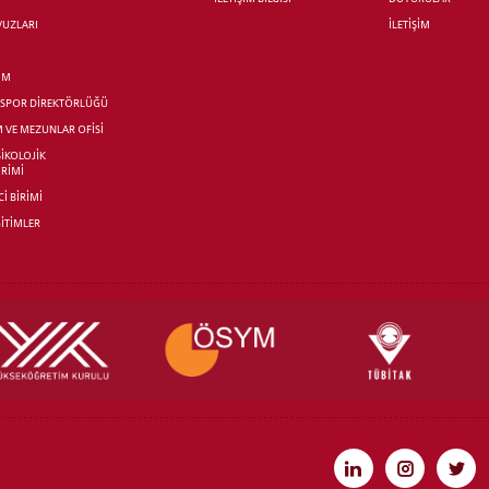
AVUZLARI
İLETİŞİM
İM
R SPOR DİREKTÖRLÜĞÜ
M VE MEZUNLAR OFİSİ
SİKOLOJİK
İRİMİ
İ BİRİMİ
İTİMLER