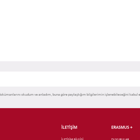
okümanlarını okudum ve anladım, buna göre paylaştığım bilgilerimin işlenebileceğini kabul 
İLETİŞİM
ERASMUS +
İLETİŞİM BİLGİSİ
DUYURULAR