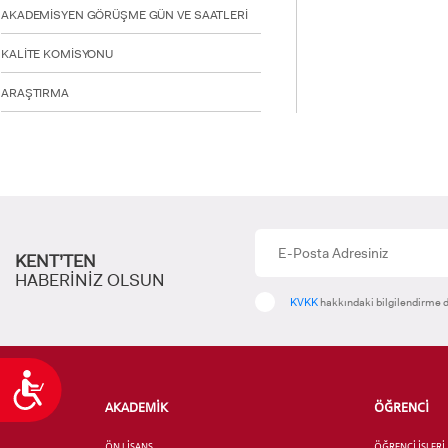
AKADEMİSYEN GÖRÜŞME GÜN VE SAATLERİ
KALİTE KOMİSYONU
ARAŞTIRMA
KENT’TEN
HABERİNİZ OLSUN
KVKK
hakkındaki bilgilendirme d
Ulaşılabilirlik
AKADEMİK
ÖĞRENCİ
ÖN LİSANS
ÖĞRENCİ İŞLERİ