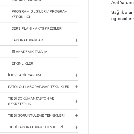
Acil Yardım
PROGRAM BİLGİLERİ / PROGRAM
Sağlık alan
YETKİNLİĞİ
öğrencileri
DERS PLANI - AKTS KREDİLERİ
LABORATUVARLAR
📆 AKADEMİK TAKVİM
ETKİNLİKLER
İLK VE ACİL YARDIM
PATOLOJİ LABORATUVAR TEKNİKLERİ
TIBBİ DOKÜMANTASYON VE
SEKRETERLİK
TIBBİ GÖRÜNTÜLEME TEKNİKLERİ
INTE
TIBBİ LABORATUVAR TEKNİKLERİ
STUD