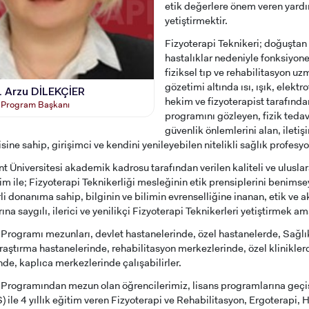
etik değerlere önem veren yardı
yetiştirmektir.
Fizyoterapi Teknikeri; doğuştan
hastalıklar nedeniyle fonksiyone
fiziksel tıp ve rehabilitasyon u
gözetimi altında ısı, ışık, elekt
. Arzu DİLEKÇİER
hekim ve fizyoterapist tarafınd
i Program Başkanı
programını gözleyen, fizik teda
güvenlik önlemlerini alan, ileti
isine sahip, girişimci ve kendini yenileyebilen nitelikli sağlık profesyo
nt Üniversitesi akademik kadrosu tarafından verilen kaliteli ve ulusl
tim ile; Fizyoterapi Teknikerliği mesleğinin etik prensiplerini benims
rli donanıma sahip, bilginin ve bilimin evrenselliğine inanan, etik ve
ına saygılı, ilerici ve yenilikçi Fizyoterapi Teknikerleri yetiştirmek a
 Programı mezunları, devlet hastanelerinde, özel hastanelerde, Sağlı
araştırma hastanelerinde, rehabilitasyon merkezlerinde, özel klinikler
nde, kaplıca merkezlerinde çalışabilirler.
 Programından mezun olan öğrencilerimiz, lisans programlarına geçi
) ile 4 yıllık eğitim veren Fizyoterapi ve Rehabilitasyon, Ergoterapi, 