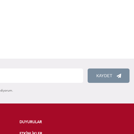
KAYDET
ediyorum.
DUYURULAR
ETKİNLİKLER