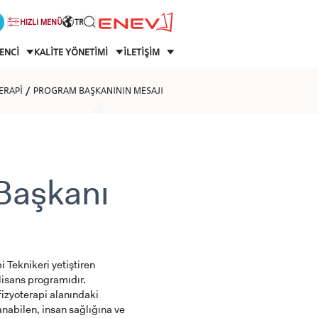
HIZLI MENÜ
TR
ENCİ
KALİTE YÖNETİMİ
İLETİŞİM
ERAPİ
PROGRAM BAŞKANININ MESAJI
Başkanı
 Teknikeri yetiştiren
lisans programıdır.
izyoterapi alanındaki
anabilen, insan sağlığına ve