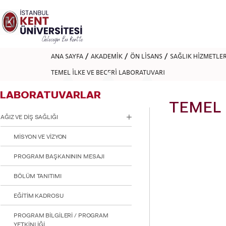
Lütfen
dikkat:
Bu
web
sitesi
bir
ANA SAYFA
AKADEMİK
ÖN LİSANS
SAĞLIK HİZMETLE
erişilebilirlik
sistemi
TEMEL İLKE VE BECERİ LABORATUVARI
içerir.
Web
LABORATUVARLAR
sitesini,
ekran
TEMEL 
okuyucu
AĞIZ VE DİŞ SAĞLIĞI
kullanan
görme
MİSYON VE VİZYON
engellilere
göre
PROGRAM BAŞKANININ MESAJI
ayarlamak
için
BÖLÜM TANITIMI
Control-
F11'e
basın;
EĞİTİM KADROSU
Erişilebilirlik
menüsünü
PROGRAM BİLGİLERİ / PROGRAM
açmak
YETKİNLİĞİ