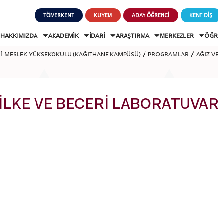
TÖMERKENT
KUYEM
ADAY ÖĞRENCİ
KENT DİŞ
HAKKIMIZDA
AKADEMİK
İDARİ
ARAŞTIRMA
MERKEZLER
ÖĞR
Rİ MESLEK YÜKSEKOKULU (KAĞITHANE KAMPÜSÜ)
PROGRAMLAR
AĞIZ VE
İLKE VE BECERİ LABORATUVAR