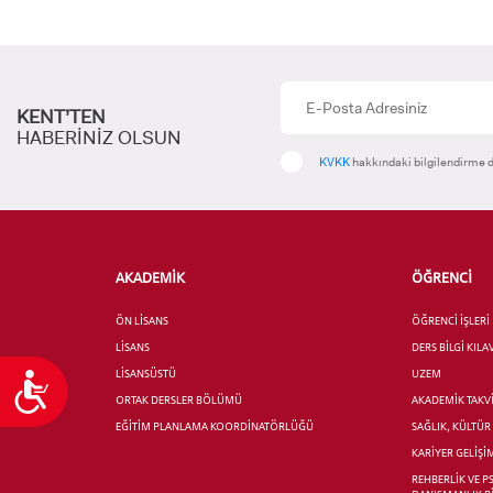
KENT’TEN
HABERİNİZ OLSUN
KVKK
hakkındaki bilgilendirme d
AKADEMİK
ÖĞRENCİ
ÖN LİSANS
ÖĞRENCİ İŞLERİ
LİSANS
DERS BİLGİ KIL
LİSANSÜSTÜ
UZEM
Ulaşılabilirlik
ORTAK DERSLER BÖLÜMÜ
AKADEMİK TAKV
EĞİTİM PLANLAMA KOORDİNATÖRLÜĞÜ
SAĞLIK, KÜLTÜ
KARİYER GELİŞİ
REHBERLİK VE P