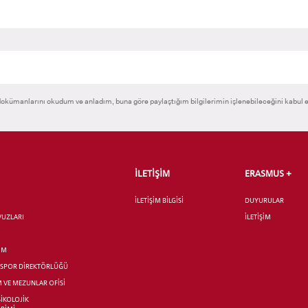
okümanlarını okudum ve anladım, buna göre paylaştığım bilgilerimin işlenebileceğini kabul 
İLETİŞİM
ERASMUS +
İLETİŞİM BİLGİSİ
DUYURULAR
AVUZLARI
İLETİŞİM
İM
R SPOR DİREKTÖRLÜĞÜ
M VE MEZUNLAR OFİSİ
SİKOLOJİK