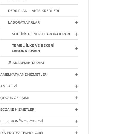
için
Control-
DERS PLANI - AKTS KREDİLERİ
F10'a
basın.
LABORATUVARLAR
MULTİDİSİPLİNER-II LABORATUVARI
TEMEL İLKE VE BECERİ
LABORATUVARI
📆 AKADEMİK TAKVİM
AMELİYATHANE HİZMETLERİ
ANESTEZİ
ÇOCUK GELİŞİMİ
ECZANE HİZMETLERİ
ELEKTRONÖROFİZYOLOJİ
DİŞ PROTEZ TEKNOLOJİSİ