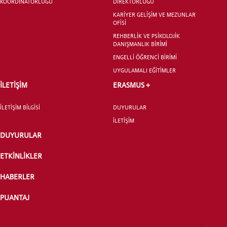
KOORDİNATÖRLÜĞÜ
DİREKTÖRLÜĞÜ
LİSANSÜSTÜ EĞİTİM ENSTİTÜSÜ
KARİYER GELİŞİM VE MEZUNLAR
ADAYLARI
OFİSİ
REHBERLİK VE PSİKOLOJİK
DANIŞMANLIK BİRİMİ
ENGELLİ ÖĞRENCİ BİRİMİ
UYGULAMALI EĞİTİMLER
ÖNLİSANS ve
İLETİŞİM
ERASMUS +
LİSANS ADAY ÖĞRENCİ
İLETİŞİM BİLGİSİ
DUYURULAR
İLETİŞİM
DUYURULAR
ETKİNLİKLER
YATAY GEÇİŞ
HABERLER
PUANTAJ