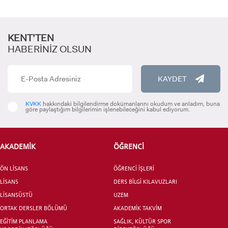
KENT’TEN
HABERİNİZ OLSUN
KAYDET
ADAY ÖĞRENCİ
KVKK
hakkındaki bilgilendirme dokümanlarını okudum ve anladım, buna
göre paylaştığım bilgilerimin işlenebileceğini kabul ediyorum.
AKADEMİK
ÖĞRENCİ
INTERNATIONAL
ÖN LİSANS
ÖĞRENCİ İŞLERİ
STUDENT
LİSANS
DERS BİLGİ KILAVUZLARI
LİSANSÜSTÜ
UZEM
ORTAK DERSLER BÖLÜMÜ
AKADEMİK TAKVİM
EĞİTİM PLANLAMA
SAĞLIK, KÜLTÜR SPOR