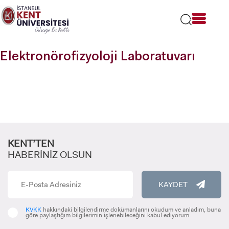
Lütfen
dikkat:
Bu
web
sitesi
Elektronörofizyoloji Laboratuvarı
bir
erişilebilirlik
sistemi
içerir.
KENT’TEN
HABERİNİZ OLSUN
KAYDET
KVKK
hakkındaki bilgilendirme dokümanlarını okudum ve anladım, buna
göre paylaştığım bilgilerimin işlenebileceğini kabul ediyorum.