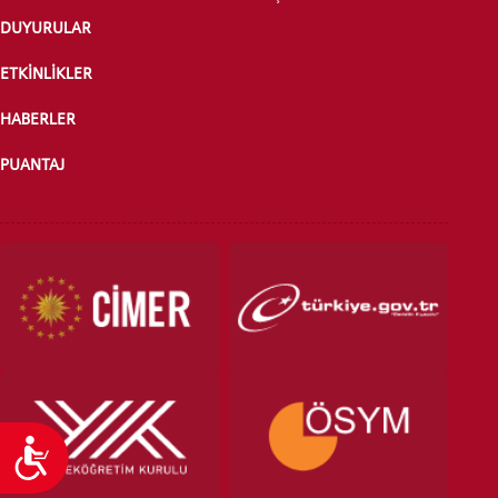
DUYURULAR
ETKİNLİKLER
ÖNLİSANS ve
LİSANS ADAY ÖĞRENCİ
HABERLER
PUANTAJ
YATAY GEÇİŞ
Ulaşılabilirlik