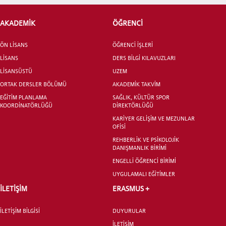
AKADEMİK
ÖĞRENCİ
ÖN LİSANS
ÖĞRENCİ İŞLERİ
ADAY ÖĞRENCİ
LİSANS
DERS BİLGİ KILAVUZLARI
LİSANSÜSTÜ
UZEM
ORTAK DERSLER BÖLÜMÜ
AKADEMİK TAKVİM
EĞİTİM PLANLAMA
SAĞLIK, KÜLTÜR SPOR
KOORDİNATÖRLÜĞÜ
DİREKTÖRLÜĞÜ
KARİYER GELİŞİM VE MEZUNLAR
INTERNATIONAL
OFİSİ
STUDENT
REHBERLİK VE PSİKOLOJİK
DANIŞMANLIK BİRİMİ
ENGELLİ ÖĞRENCİ BİRİMİ
UYGULAMALI EĞİTİMLER
İLETİŞİM
ERASMUS +
LİSANSÜSTÜ EĞİTİM ENSTİTÜSÜ
ADAYLARI
İLETİŞİM BİLGİSİ
DUYURULAR
İLETİŞİM