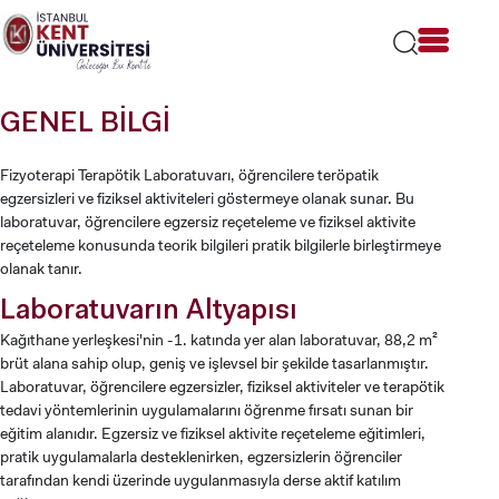
Lütfen
dikkat:
Bu
web
sitesi
GENEL BİLGİ
bir
erişilebilirlik
sistemi
Fizyoterapi Terapötik Laboratuvarı, öğrencilere teröpatik
içerir.
egzersizleri ve fiziksel aktiviteleri göstermeye olanak sunar. Bu
laboratuvar, öğrencilere egzersiz reçeteleme ve fiziksel aktivite
reçeteleme konusunda teorik bilgileri pratik bilgilerle birleştirmeye
olanak tanır.
Laboratuvarın Altyapısı
Kağıthane yerleşkesi'nin -1. katında yer alan laboratuvar, 88,2 m²
brüt alana sahip olup, geniş ve işlevsel bir şekilde tasarlanmıştır.
Laboratuvar, öğrencilere egzersizler, fiziksel aktiviteler ve terapötik
tedavi yöntemlerinin uygulamalarını öğrenme fırsatı sunan bir
eğitim alanıdır. Egzersiz ve fiziksel aktivite reçeteleme eğitimleri,
pratik uygulamalarla desteklenirken, egzersizlerin öğrenciler
tarafından kendi üzerinde uygulanmasıyla derse aktif katılım