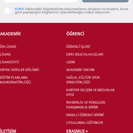
INTERNATIONAL
KVKK
hakkındaki bilgilendirme dokümanlarını okudum ve anladım, buna
STUDENT
göre paylaştığım bilgilerimin işlenebileceğini kabul ediyorum.
AKADEMİK
ÖĞRENCİ
LİSANSÜSTÜ EĞİTİM ENSTİTÜSÜ
ÖN LİSANS
ÖĞRENCİ İŞLERİ
ADAYLARI
LİSANS
DERS BİLGİ KILAVUZLARI
LİSANSÜSTÜ
UZEM
ORTAK DERSLER BÖLÜMÜ
AKADEMİK TAKVİM
EĞİTİM PLANLAMA
SAĞLIK, KÜLTÜR SPOR
KOORDİNATÖRLÜĞÜ
DİREKTÖRLÜĞÜ
ÖNLİSANS ve
KARİYER GELİŞİM VE MEZUNLAR
LİSANS ADAY ÖĞRENCİ
OFİSİ
REHBERLİK VE PSİKOLOJİK
DANIŞMANLIK BİRİMİ
ENGELLİ ÖĞRENCİ BİRİMİ
UYGULAMALI EĞİTİMLER
İLETİŞİM
ERASMUS +