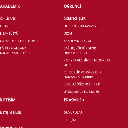
AKADEMİK
ÖĞRENCİ
ÖN LİSANS
ÖĞRENCİ İŞLERİ
LİSANS
DERS BİLGİ KILAVUZLARI
LİSANSÜSTÜ
UZEM
ORTAK DERSLER BÖLÜMÜ
AKADEMİK TAKVİM
EĞİTİM PLANLAMA
SAĞLIK, KÜLTÜR SPOR
KOORDİNATÖRLÜĞÜ
DİREKTÖRLÜĞÜ
KARİYER GELİŞİM VE MEZUNLAR
OFİSİ
REHBERLİK VE PSİKOLOJİK
DANIŞMANLIK BİRİMİ
ENGELLİ ÖĞRENCİ BİRİMİ
UYGULAMALI EĞİTİMLER
İLETİŞİM
ERASMUS +
İLETİŞİM BİLGİSİ
DUYURULAR
İLETİŞİM