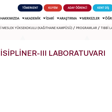
TÖMERKENT
KUYEM
ADAY ÖĞRENCİ
KENT DİŞ
HAKKIMIZDA
AKADEMİK
İDARİ
ARAŞTIRMA
MERKEZLER
ÖĞR
Rİ MESLEK YÜKSEKOKULU (KAĞITHANE KAMPÜSÜ)
PROGRAMLAR
TIBBİ 
İSİPLİNER-III LABORATUVARI