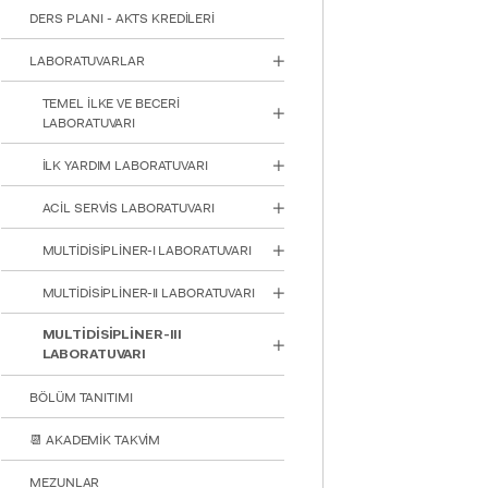
DERS PLANI - AKTS KREDİLERİ
LABORATUVARLAR
TEMEL İLKE VE BECERİ
LABORATUVARI
İLK YARDIM LABORATUVARI
ACİL SERVİS LABORATUVARI
INTE
MULTİDİSİPLİNER-I LABORATUVARI
STUD
MULTİDİSİPLİNER-II LABORATUVARI
MULTİDİSİPLİNER-III
LABORATUVARI
BÖLÜM TANITIMI
YATAY
📆 AKADEMİK TAKVİM
MEZUNLAR