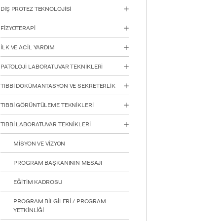
için
DİŞ PROTEZ TEKNOLOJİSİ
Control-
F10'a
FİZYOTERAPİ
basın.
İLK VE ACİL YARDIM
PATOLOJİ LABORATUVAR TEKNİKLERİ
TIBBİ DOKÜMANTASYON VE SEKRETERLİK
TIBBİ GÖRÜNTÜLEME TEKNİKLERİ
TIBBİ LABORATUVAR TEKNİKLERİ
MİSYON VE VİZYON
PROGRAM BAŞKANININ MESAJI
EĞİTİM KADROSU
PROGRAM BİLGİLERİ / PROGRAM
YETKİNLİĞİ