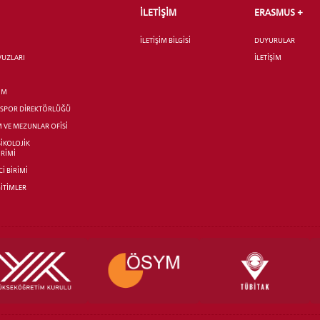
İLETİŞİM
ERASMUS +
İLETİŞİM BİLGİSİ
DUYURULAR
AVUZLARI
İLETİŞİM
İM
R SPOR DİREKTÖRLÜĞÜ
M VE MEZUNLAR OFİSİ
SİKOLOJİK
İRİMİ
İ BİRİMİ
İTİMLER