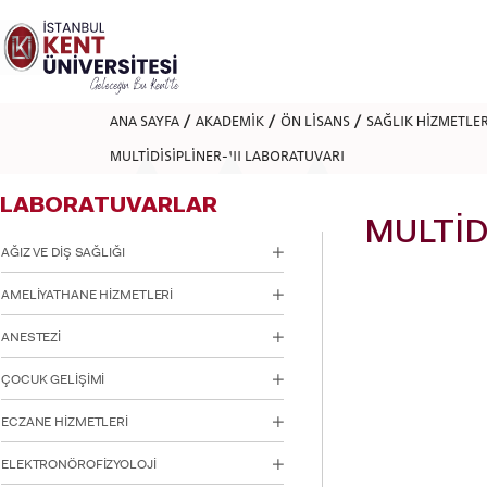
Lütfen
dikkat:
Bu
web
sitesi
bir
ANA SAYFA
AKADEMİK
ÖN LİSANS
SAĞLIK HİZMETLE
erişilebilirlik
sistemi
MULTİDİSİPLİNER-III LABORATUVARI
içerir.
Web
LABORATUVARLAR
sitesini,
ekran
MULTİD
okuyucu
AĞIZ VE DİŞ SAĞLIĞI
kullanan
görme
AMELİYATHANE HİZMETLERİ
engellilere
göre
ANESTEZİ
ayarlamak
için
ÇOCUK GELİŞİMİ
Control-
F11'e
basın;
ECZANE HİZMETLERİ
Erişilebilirlik
menüsünü
ELEKTRONÖROFİZYOLOJİ
açmak