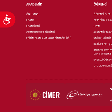
AKADEMİK
ÖĞRENCİ
ÖN LİSANS
ÖĞRENCİ İŞLERİ
Ulaşılabilirlik
LİSANS
DERS BİLGİ KIL
LİSANSÜSTÜ
UZEM
ORTAK DERSLER BÖLÜMÜ
AKADEMİK TAKV
EĞİTİM PLANLAMA KOORDİNATÖRLÜĞÜ
SAĞLIK, KÜLTÜ
KARİYER GELİŞİ
REHBERLİK VE P
DANIŞMANLIK B
ENGELLİ ÖĞRENC
UYGULAMALI EĞ