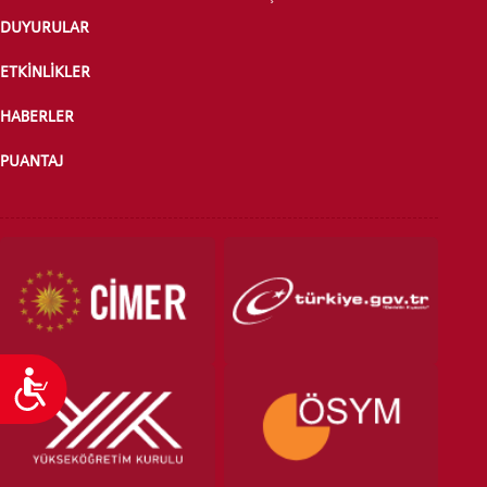
DUYURULAR
ÖNLİSANS ve
LİSANS ADAY ÖĞRENCİ
ETKİNLİKLER
HABERLER
PUANTAJ
YATAY GEÇİŞ
Ulaşılabilirlik