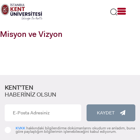
Lütfen
dikkat:
Bu
web
sitesi
Misyon ve Vizyon
bir
erişilebilirlik
sistemi
içerir.
KENT’TEN
HABERİNİZ OLSUN
KAYDET
KVKK
hakkındaki bilgilendirme dokümanlarını okudum ve anladım, buna
göre paylaştığım bilgilerimin işlenebileceğini kabul ediyorum.