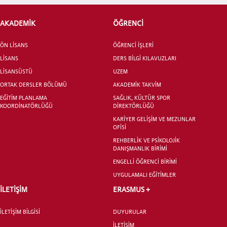
AKADEMİK
ÖĞRENCİ
ADAY ÖĞRENCİ
ÖN LİSANS
ÖĞRENCİ İŞLERİ
LİSANS
DERS BİLGİ KILAVUZLARI
LİSANSÜSTÜ
UZEM
ORTAK DERSLER BÖLÜMÜ
AKADEMİK TAKVİM
EĞİTİM PLANLAMA
SAĞLIK, KÜLTÜR SPOR
INTERNATIONAL
KOORDİNATÖRLÜĞÜ
DİREKTÖRLÜĞÜ
STUDENT
KARİYER GELİŞİM VE MEZUNLAR
OFİSİ
REHBERLİK VE PSİKOLOJİK
DANIŞMANLIK BİRİMİ
ENGELLİ ÖĞRENCİ BİRİMİ
UYGULAMALI EĞİTİMLER
LİSANSÜSTÜ EĞİTİM ENSTİTÜSÜ
ADAYLARI
İLETİŞİM
ERASMUS +
İLETİŞİM BİLGİSİ
DUYURULAR
İLETİŞİM