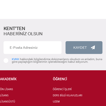
KENT’TEN
HABERİNİZ OLSUN
KAYDET
ADAY ÖĞRENCİ
KVKK
hakkındaki bilgilendirme dokümanlarını okudum ve anladım, buna
göre paylaştığım bilgilerimin işlenebileceğini kabul ediyorum.
AKADEMİK
ÖĞRENCİ
ÖN LİSANS
ÖĞRENCİ İŞLERİ
INTERNATIONAL
STUDENT
LİSANS
DERS BİLGİ KILAVUZLARI
LİSANSÜSTÜ
UZEM