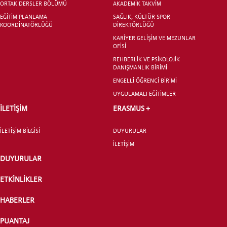
ORTAK DERSLER BÖLÜMÜ
AKADEMİK TAKVİM
EĞİTİM PLANLAMA
SAĞLIK, KÜLTÜR SPOR
KOORDİNATÖRLÜĞÜ
DİREKTÖRLÜĞÜ
KARİYER GELİŞİM VE MEZUNLAR
LİSANSÜSTÜ EĞİTİM ENSTİTÜSÜ
OFİSİ
ADAYLARI
REHBERLİK VE PSİKOLOJİK
DANIŞMANLIK BİRİMİ
ENGELLİ ÖĞRENCİ BİRİMİ
UYGULAMALI EĞİTİMLER
İLETİŞİM
ERASMUS +
ÖNLİSANS ve
LİSANS ADAY ÖĞRENCİ
İLETİŞİM BİLGİSİ
DUYURULAR
İLETİŞİM
DUYURULAR
ETKİNLİKLER
YATAY GEÇİŞ
HABERLER
PUANTAJ