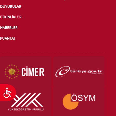
DUYURULAR
ÖNLİSANS ve
LİSANS ADAY ÖĞRENCİ
ETKİNLİKLER
HABERLER
PUANTAJ
YATAY GEÇİŞ
Ulaşılabilirlik