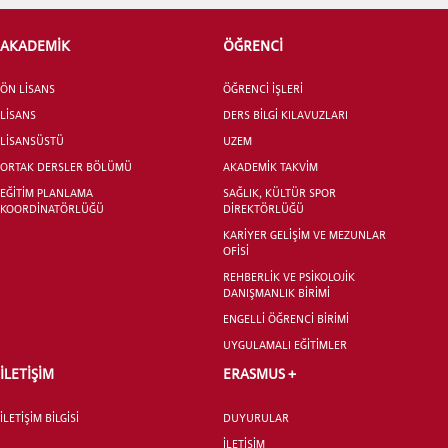
AKADEMİK
ÖĞRENCİ
ADAY ÖĞRENCİ
ÖN LİSANS
ÖĞRENCİ İŞLERİ
LİSANS
DERS BİLGİ KILAVUZLARI
LİSANSÜSTÜ
UZEM
ORTAK DERSLER BÖLÜMÜ
AKADEMİK TAKVİM
EĞİTİM PLANLAMA
SAĞLIK, KÜLTÜR SPOR
INTERNATIONAL
KOORDİNATÖRLÜĞÜ
DİREKTÖRLÜĞÜ
STUDENT
KARİYER GELİŞİM VE MEZUNLAR
OFİSİ
REHBERLİK VE PSİKOLOJİK
DANIŞMANLIK BİRİMİ
ENGELLİ ÖĞRENCİ BİRİMİ
UYGULAMALI EĞİTİMLER
LİSANSÜSTÜ EĞİTİM ENSTİTÜSÜ
ADAYLARI
İLETİŞİM
ERASMUS +
İLETİŞİM BİLGİSİ
DUYURULAR
İLETİŞİM