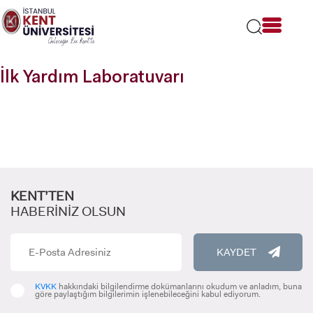
Lütfen
dikkat:
Bu
web
sitesi
İlk Yardım Laboratuvarı
bir
erişilebilirlik
sistemi
içerir.
KENT’TEN
HABERİNİZ OLSUN
KAYDET
KVKK
hakkındaki bilgilendirme dokümanlarını okudum ve anladım, buna
göre paylaştığım bilgilerimin işlenebileceğini kabul ediyorum.