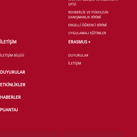
LİSANSÜSTÜ EĞİTİM ENSTİTÜSÜ
OFİSİ
ADAYLARI
REHBERLİK VE PSİKOLOJİK
DANIŞMANLIK BİRİMİ
ENGELLİ ÖĞRENCİ BİRİMİ
UYGULAMALI EĞİTİMLER
İLETİŞİM
ERASMUS +
ÖNLİSANS ve
LİSANS ADAY ÖĞRENCİ
İLETİŞİM BİLGİSİ
DUYURULAR
İLETİŞİM
DUYURULAR
ETKİNLİKLER
YATAY GEÇİŞ
HABERLER
PUANTAJ