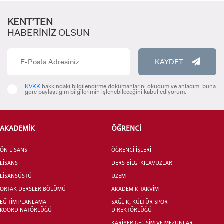
KENT’TEN
HABERİNİZ OLSUN
KAYDET
ADAY ÖĞRENCİ
KVKK
hakkındaki bilgilendirme dokümanlarını okudum ve anladım, buna
göre paylaştığım bilgilerimin işlenebileceğini kabul ediyorum.
AKADEMİK
ÖĞRENCİ
ÖN LİSANS
ÖĞRENCİ İŞLERİ
INTERNATIONAL
LİSANS
DERS BİLGİ KILAVUZLARI
STUDENT
LİSANSÜSTÜ
UZEM
ORTAK DERSLER BÖLÜMÜ
AKADEMİK TAKVİM
EĞİTİM PLANLAMA
SAĞLIK, KÜLTÜR SPOR
KOORDİNATÖRLÜĞÜ
DİREKTÖRLÜĞÜ
KARİYER GELİŞİM VE MEZUNLAR