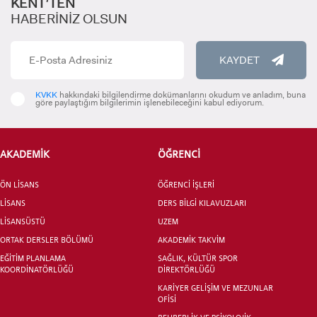
KENT’TEN
HABERİNİZ OLSUN
KAYDET
INTERNATIONAL
STUDENT
KVKK
hakkındaki bilgilendirme dokümanlarını okudum ve anladım, buna
göre paylaştığım bilgilerimin işlenebileceğini kabul ediyorum.
AKADEMİK
ÖĞRENCİ
LİSANSÜSTÜ EĞİTİM ENSTİTÜSÜ
ÖN LİSANS
ADAYLARI
ÖĞRENCİ İŞLERİ
LİSANS
DERS BİLGİ KILAVUZLARI
LİSANSÜSTÜ
UZEM
ORTAK DERSLER BÖLÜMÜ
AKADEMİK TAKVİM
EĞİTİM PLANLAMA
SAĞLIK, KÜLTÜR SPOR
KOORDİNATÖRLÜĞÜ
DİREKTÖRLÜĞÜ
ÖNLİSANS ve
LİSANS ADAY ÖĞRENCİ
KARİYER GELİŞİM VE MEZUNLAR
OFİSİ