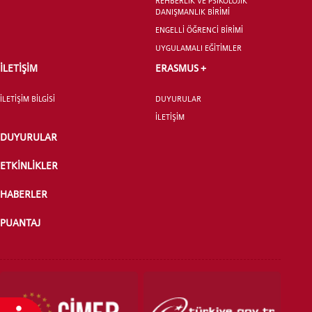
REHBERLİK VE PSİKOLOJİK
DANIŞMANLIK BİRİMİ
ENGELLİ ÖĞRENCİ BİRİMİ
UYGULAMALI EĞİTİMLER
YATAY GEÇİŞ
İLETİŞİM
ERASMUS +
İLETİŞİM BİLGİSİ
DUYURULAR
İLETİŞİM
DUYURULAR
ETKİNLİKLER
HABERLER
PUANTAJ