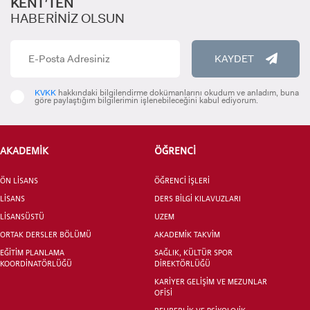
KENT’TEN
HABERİNİZ OLSUN
KAYDET
INTERNATIONAL
STUDENT
KVKK
hakkındaki bilgilendirme dokümanlarını okudum ve anladım, buna
göre paylaştığım bilgilerimin işlenebileceğini kabul ediyorum.
AKADEMİK
ÖĞRENCİ
LİSANSÜSTÜ EĞİTİM ENSTİTÜSÜ
ÖN LİSANS
ADAYLARI
ÖĞRENCİ İŞLERİ
LİSANS
DERS BİLGİ KILAVUZLARI
LİSANSÜSTÜ
UZEM
ORTAK DERSLER BÖLÜMÜ
AKADEMİK TAKVİM
EĞİTİM PLANLAMA
SAĞLIK, KÜLTÜR SPOR
KOORDİNATÖRLÜĞÜ
DİREKTÖRLÜĞÜ
ÖNLİSANS ve
LİSANS ADAY ÖĞRENCİ
KARİYER GELİŞİM VE MEZUNLAR
OFİSİ