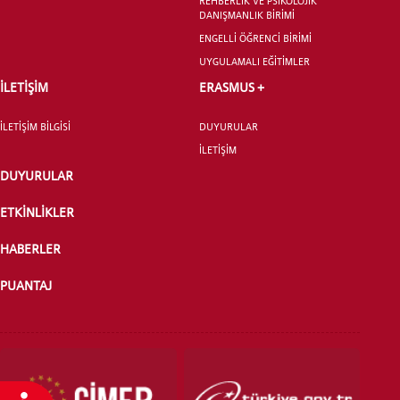
REHBERLİK VE PSİKOLOJİK
DANIŞMANLIK BİRİMİ
ENGELLİ ÖĞRENCİ BİRİMİ
UYGULAMALI EĞİTİMLER
YATAY GEÇİŞ
İLETİŞİM
ERASMUS +
İLETİŞİM BİLGİSİ
DUYURULAR
İLETİŞİM
DUYURULAR
ETKİNLİKLER
HABERLER
PUANTAJ