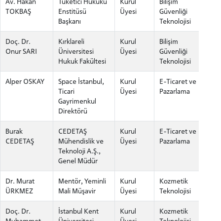
Av. Hakan
Tüketici Hukuku
Kurul
Bilişim
TOKBAŞ
Enstitüsü
Üyesi
Güvenliği
Başkanı
Teknolojisi
Doç. Dr.
Kırklareli
Kurul
Bilişim
Onur SARI
Üniversitesi
Üyesi
Güvenliği
Hukuk Fakültesi
Teknolojisi
Alper OSKAY
Space İstanbul,
Kurul
E-Ticaret ve
Ticari
Üyesi
Pazarlama
Gayrimenkul
Direktörü
Burak
CEDETAŞ
Kurul
E-Ticaret ve
CEDETAŞ
Mühendislik ve
Üyesi
Pazarlama
Teknoloji A.Ş.,
Genel Müdür
Dr. Murat
Mentör, Yeminli
Kurul
Kozmetik
ÜRKMEZ
Mali Müşavir
Üyesi
Teknolojisi
Doç. Dr.
İstanbul Kent
Kurul
Kozmetik