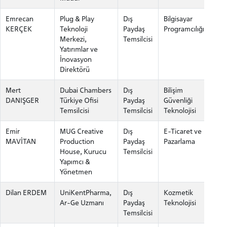
Emrecan
Plug & Play
Dış
Bilgisayar
KERÇEK
Teknoloji
Paydaş
Programcılığı
Merkezi,
Temsilcisi
LİSANSÜSTÜ EĞİTİM ENSTİTÜSÜ
Yatırımlar ve
ADAYLARI
İnovasyon
Direktörü
Mert
Dubai Chambers
Dış
Bilişim
DANIŞGER
Türkiye Ofisi
Paydaş
Güvenliği
Temsilcisi
Temsilcisi
Teknolojisi
ÖNLİSANS ve
LİSANS ADAY ÖĞRENCİ
Emir
MUG Creative
Dış
E-Ticaret ve
MAVİTAN
Production
Paydaş
Pazarlama
House, Kurucu
Temsilcisi
Yapımcı &
Yönetmen
Dilan ERDEM
UniKentPharma,
Dış
Kozmetik
YATAY GEÇİŞ
Ar-Ge Uzmanı
Paydaş
Teknolojisi
Temsilcisi