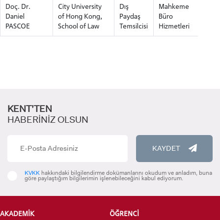
Doç. Dr.
City University
Dış
Mahkeme
Daniel
of Hong Kong,
Paydaş
Büro
PASCOE
School of Law
Temsilcisi
Hizmetleri
KENT’TEN
HABERİNİZ OLSUN
KAYDET
KVKK
hakkındaki bilgilendirme dokümanlarını okudum ve anladım, buna
göre paylaştığım bilgilerimin işlenebileceğini kabul ediyorum.
AKADEMİK
ÖĞRENCİ