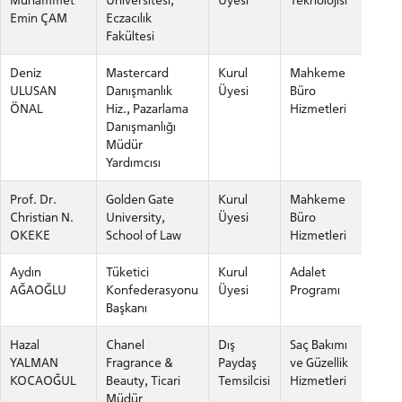
Muhammet
Üniversitesi,
Üyesi
Teknolojisi
Emin ÇAM
Eczacılık
Fakültesi
Deniz
Mastercard
Kurul
Mahkeme
ULUSAN
Danışmanlık
Üyesi
Büro
ÖNAL
Hiz., Pazarlama
Hizmetleri
Danışmanlığı
Müdür
Yardımcısı
Prof. Dr.
Golden Gate
Kurul
Mahkeme
Christian N.
University,
Üyesi
Büro
ADAY ÖĞRENCİ
OKEKE
School of Law
Hizmetleri
Aydın
Tüketici
Kurul
Adalet
AĞAOĞLU
Konfederasyonu
Üyesi
Programı
Başkanı
Hazal
Chanel
Dış
Saç Bakımı
INTERNATIONAL
YALMAN
Fragrance &
Paydaş
ve Güzellik
STUDENT
KOCAOĞUL
Beauty, Ticari
Temsilcisi
Hizmetleri
Müdür