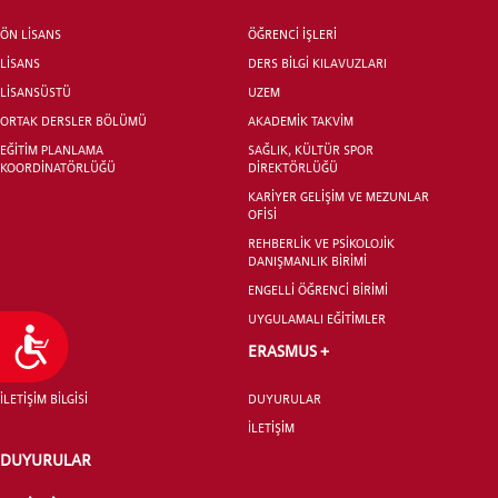
ÖN LİSANS
ÖĞRENCİ İŞLERİ
LİSANS
DERS BİLGİ KILAVUZLARI
LİSANSÜSTÜ
UZEM
ORTAK DERSLER BÖLÜMÜ
AKADEMİK TAKVİM
EĞİTİM PLANLAMA
SAĞLIK, KÜLTÜR SPOR
KOORDİNATÖRLÜĞÜ
DİREKTÖRLÜĞÜ
KARİYER GELİŞİM VE MEZUNLAR
OFİSİ
REHBERLİK VE PSİKOLOJİK
DANIŞMANLIK BİRİMİ
ENGELLİ ÖĞRENCİ BİRİMİ
UYGULAMALI EĞİTİMLER
Ulaşılabilirlik
İLETİŞİM
ERASMUS +
İLETİŞİM BİLGİSİ
DUYURULAR
İLETİŞİM
DUYURULAR