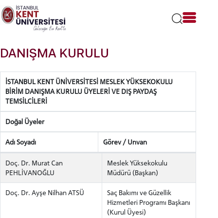
Lütfen
dikkat:
Bu
web
sitesi
DANIŞMA KURULU
bir
erişilebilirlik
sistemi
İSTANBUL KENT ÜNİVERSİTESİ MESLEK YÜKSEKOKULU
içerir.
BİRİM DANIŞMA KURULU ÜYELERİ VE DIŞ PAYDAŞ
TEMSİLCİLERİ
Doğal Üyeler
Adı Soyadı
Görev / Unvan
Doç. Dr. Murat Can
Meslek Yüksekokulu
PEHLİVANOĞLU
Müdürü (Başkan)
Doç. Dr. Ayşe Nilhan ATSÜ
Saç Bakımı ve Güzellik
Hizmetleri Programı Başkanı
(Kurul Üyesi)