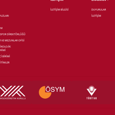
İLETİŞİM BİLGİSİ
DUYURULAR
AVUZLARI
İLETİŞİM
İM
R SPOR DİREKTÖRLÜĞÜ
M VE MEZUNLAR OFİSİ
SİKOLOJİK
İRİMİ
İ BİRİMİ
İTİMLER