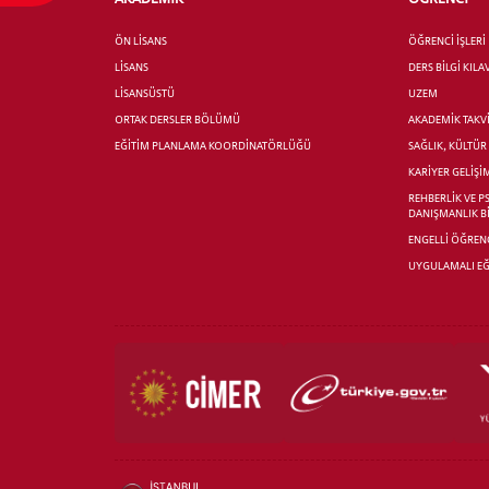
ÖN LİSANS
ÖĞRENCİ İŞLERİ
LİSANS
DERS BİLGİ KIL
LİSANSÜSTÜ
UZEM
ORTAK DERSLER BÖLÜMÜ
AKADEMİK TAKV
EĞİTİM PLANLAMA KOORDİNATÖRLÜĞÜ
SAĞLIK, KÜLTÜ
KARİYER GELİŞİ
REHBERLİK VE P
DANIŞMANLIK B
ENGELLİ ÖĞRENC
UYGULAMALI EĞ