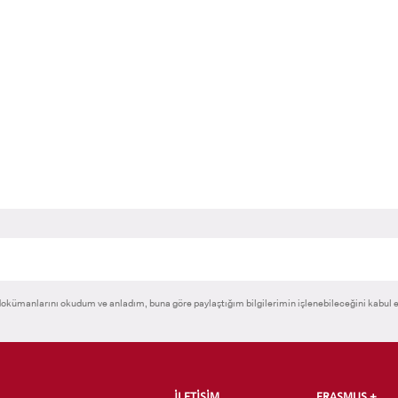
okümanlarını okudum ve anladım, buna göre paylaştığım bilgilerimin işlenebileceğini kabul 
İLETİŞİM
ERASMUS +