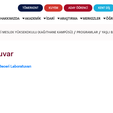
TÖMERKENT
KUYEM
ADAY ÖĞRENCİ
KENT DİŞ
HAKKIMIZDA
AKADEMİK
İDARİ
ARAŞTIRMA
MERKEZLER
ÖĞR
Rİ MESLEK YÜKSEKOKULU (KAĞITHANE KAMPÜSÜ)
PROGRAMLAR
YAŞLI 
uvar
Beceri Laboratuvarı