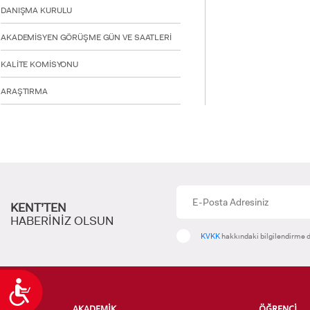
DANIŞMA KURULU
AKADEMİSYEN GÖRÜŞME GÜN VE SAATLERİ
KALİTE KOMİSYONU
ARAŞTIRMA
KENT’TEN
HABERİNİZ OLSUN
KVKK
hakkındaki bilgilendirme d
Ulaşılabilirlik
AKADEMİK
ÖĞRENCİ