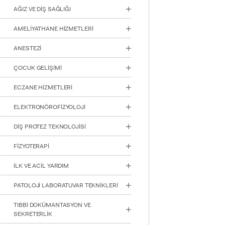
için
AĞIZ VE DİŞ SAĞLIĞI
Control-
F10'a
AMELİYATHANE HİZMETLERİ
basın.
ANESTEZİ
ÇOCUK GELİŞİMİ
ECZANE HİZMETLERİ
ELEKTRONÖROFİZYOLOJİ
DİŞ PROTEZ TEKNOLOJİSİ
FİZYOTERAPİ
İLK VE ACİL YARDIM
PATOLOJİ LABORATUVAR TEKNİKLERİ
TIBBİ DOKÜMANTASYON VE
SEKRETERLİK