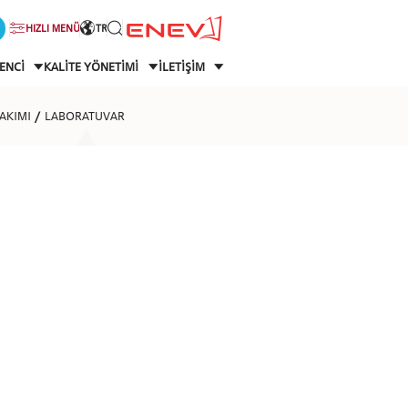
HIZLI MENÜ
TR
ENCİ
KALİTE YÖNETİMİ
İLETİŞİM
BAKIMI
LABORATUVAR