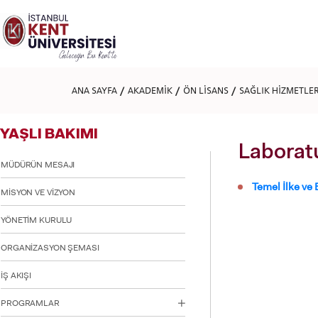
Lütfen
dikkat:
Bu
web
sitesi
bir
erişilebilirlik
ANA SAYFA
AKADEMİK
ÖN LİSANS
SAĞLIK HİZMETLE
sistemi
içerir.
Web
YAŞLI BAKIMI
sitesini,
ekran
Laborat
okuyucu
MÜDÜRÜN MESAJI
kullanan
Temel İlke ve 
görme
MİSYON VE VİZYON
engellilere
göre
YÖNETİM KURULU
ayarlamak
için
ORGANİZASYON ŞEMASI
Control-
F11'e
basın;
İŞ AKIŞI
Erişilebilirlik
menüsünü
PROGRAMLAR
açmak