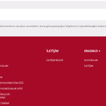
okümanlarını okudum ve anladım, buna göre paylaştığım bilgilerimin işlenebileceğini kabul 
İLETİŞİM
ERASMUS +
İLETİŞİM BİLGİSİ
DUYURULAR
AVUZLARI
İLETİŞİM
İM
R SPOR DİREKTÖRLÜĞÜ
M VE MEZUNLAR OFİSİ
SİKOLOJİK
İRİMİ
İ BİRİMİ