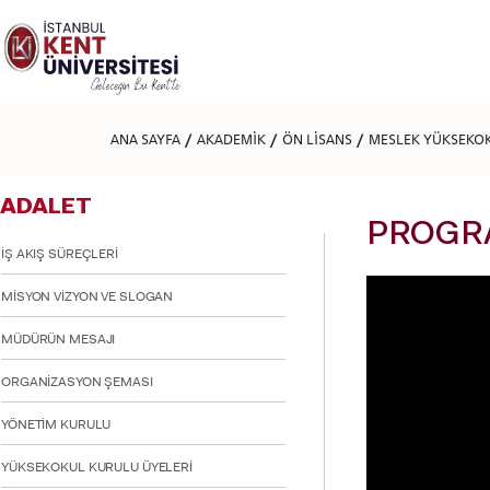
Lütfen
dikkat:
Bu
web
sitesi
bir
erişilebilirlik
ANA SAYFA
AKADEMİK
ÖN LİSANS
MESLEK YÜKSEKO
sistemi
içerir.
Web
ADALET
sitesini,
ekran
PROGRA
okuyucu
İŞ AKIŞ SÜREÇLERİ
kullanan
görme
MİSYON VİZYON VE SLOGAN
engellilere
göre
MÜDÜRÜN MESAJI
ayarlamak
için
ORGANİZASYON ŞEMASI
Control-
F11'e
basın;
YÖNETİM KURULU
Erişilebilirlik
menüsünü
YÜKSEKOKUL KURULU ÜYELERİ
açmak