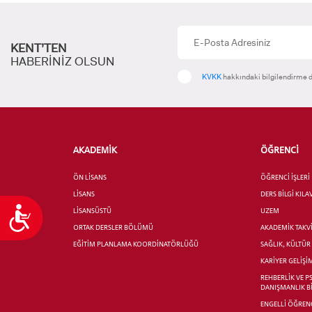
KENT’TEN
HABERİNİZ OLSUN
KVKK
hakkındaki bilgilendirme d
AKADEMİK
ÖĞRENCİ
ÖN LİSANS
ÖĞRENCİ İŞLERİ
LİSANS
DERS BİLGİ KIL
Ulaşılabilirlik
LİSANSÜSTÜ
UZEM
ORTAK DERSLER BÖLÜMÜ
AKADEMİK TAKV
EĞİTİM PLANLAMA KOORDİNATÖRLÜĞÜ
SAĞLIK, KÜLTÜ
KARİYER GELİŞİ
REHBERLİK VE P
DANIŞMANLIK B
ENGELLİ ÖĞRENC