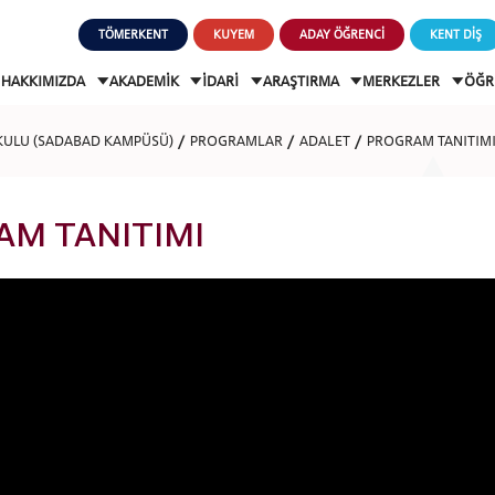
TÖMERKENT
KUYEM
ADAY ÖĞRENCİ
KENT DİŞ
HAKKIMIZDA
AKADEMİK
İDARİ
ARAŞTIRMA
MERKEZLER
ÖĞR
KULU (SADABAD KAMPÜSÜ)
PROGRAMLAR
ADALET
PROGRAM TANITIM
M TANITIMI