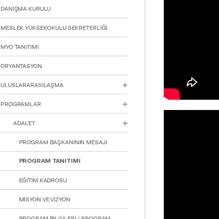
için
DANIŞMA KURULU
Control-
F10'a
MESLEK YÜKSEKOKULU SEKRETERLİĞİ
basın.
MYO TANITIMI
ORYANTASYON
ULUSLARARASILAŞMA
PROGRAMLAR
ADALET
PROGRAM BAŞKANININ MESAJI
PROGRAM TANITIMI
EĞİTİM KADROSU
MİSYON VE VİZYON
PROGRAM BİLGİLERİ / PROGRAM