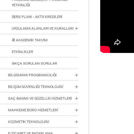
YETKİNLİĞİ
DERS PLANI - AKTS KREDİLERİ
UYGULAMA ALANLARI VE KURALLARI
📆 AKADEMİK TAKVİM
ETKİNLİKLER
SIKÇA SORULAN SORULAR
BİLGİSAYAR PROGRAMCILIĞI
BİLİŞİM GÜVENLİĞİ TEKNOLOJİSİ
SAÇ BAKIMI VE GÜZELLİK HİZMETLERİ
INTE
MAHKEME BÜRO HİZMETLERİ
STUD
KOZMETİK TEKNOLOJİSİ
E-TİCARET VE PAZARLAMA