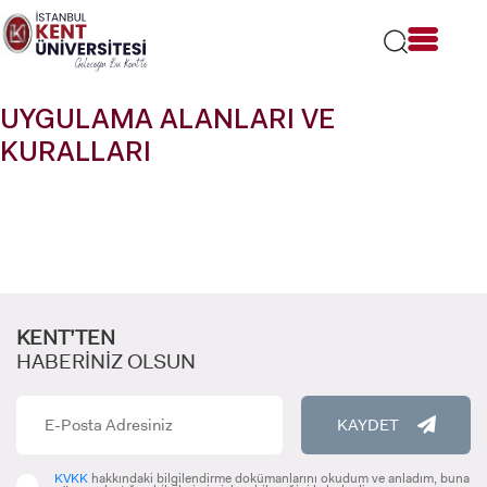
Lütfen
dikkat:
Bu
web
sitesi
UYGULAMA ALANLARI VE
bir
erişilebilirlik
KURALLARI
sistemi
içerir.
KENT’TEN
HABERİNİZ OLSUN
KAYDET
KVKK
hakkındaki bilgilendirme dokümanlarını okudum ve anladım, buna