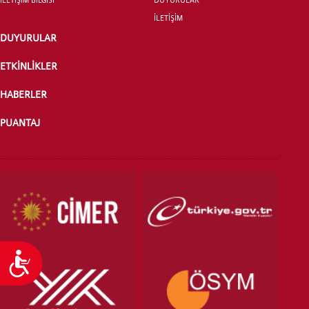
İLETİŞİM
DUYURULAR
ÖNLİSANS ve
LİSANS ADAY ÖĞRENCİ
ETKİNLİKLER
HABERLER
PUANTAJ
YATAY GEÇİŞ
Ulaşılabilirlik