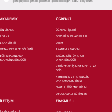
göre paylaştığım bilgilerimin işlenebileceğini kabul ediyorum.
AKADEMİK
ÖĞRENCİ
ADAY ÖĞRENCİ
ÖN LİSANS
ÖĞRENCİ İŞLERİ
LİSANS
DERS BİLGİ KILAVUZLARI
LİSANSÜSTÜ
UZEM
ORTAK DERSLER BÖLÜMÜ
AKADEMİK TAKVİM
INTERNATIONAL
EĞİTİM PLANLAMA
SAĞLIK, KÜLTÜR SPOR
KOORDİNATÖRLÜĞÜ
DİREKTÖRLÜĞÜ
STUDENT
KARİYER GELİŞİM VE MEZUNLAR
OFİSİ
REHBERLİK VE PSİKOLOJİK
DANIŞMANLIK BİRİMİ
ENGELLİ ÖĞRENCİ BİRİMİ
LİSANSÜSTÜ EĞİTİM ENSTİTÜSÜ
UYGULAMALI EĞİTİMLER
ADAYLARI
İLETİŞİM
ERASMUS +
İLETİŞİM BİLGİSİ
DUYURULAR