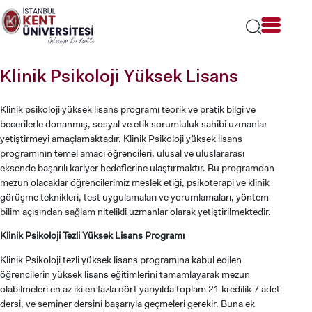
Lütfen
dikkat:
Bu
web
sitesi
Klinik Psikoloji Yüksek Lisans
bir
erişilebilirlik
sistemi
Klinik psikoloji yüksek lisans programı teorik ve pratik bilgi ve
içerir.
becerilerle donanmış, sosyal ve etik sorumluluk sahibi uzmanlar
yetiştirmeyi amaçlamaktadır. Klinik Psikoloji yüksek lisans
programının temel amacı öğrencileri, ulusal ve uluslararası
eksende başarılı kariyer hedeflerine ulaştırmaktır. Bu programdan
mezun olacaklar öğrencilerimiz meslek etiği, psikoterapi ve klinik
görüşme teknikleri, test uygulamaları ve yorumlamaları, yöntem
bilim açısından sağlam nitelikli uzmanlar olarak yetiştirilmektedir.
Klinik Psikoloji Tezli Yüksek Lisans Programı
Klinik Psikoloji tezli yüksek lisans programına kabul edilen
öğrencilerin yüksek lisans eğitimlerini tamamlayarak mezun
olabilmeleri en az iki en fazla dört yarıyılda toplam 21 kredilik 7 adet
dersi, ve seminer dersini başarıyla geçmeleri gerekir. Buna ek