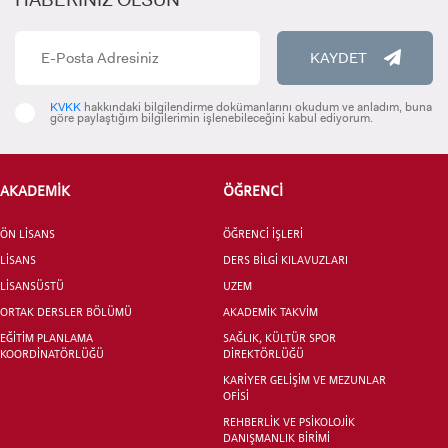
INTERNATIONAL
KAYDET
STUDENT
KVKK
hakkındaki bilgilendirme dokümanlarını okudum ve anladım, buna
göre paylaştığım bilgilerimin işlenebileceğini kabul ediyorum.
AKADEMİK
ÖĞRENCİ
LİSANSÜSTÜ EĞİTİM ENSTİTÜSÜ
ADAYLARI
ÖN LİSANS
ÖĞRENCİ İŞLERİ
LİSANS
DERS BİLGİ KILAVUZLARI
LİSANSÜSTÜ
UZEM
ORTAK DERSLER BÖLÜMÜ
AKADEMİK TAKVİM
ÖNLİSANS ve
EĞİTİM PLANLAMA
SAĞLIK, KÜLTÜR SPOR
KOORDİNATÖRLÜĞÜ
DİREKTÖRLÜĞÜ
LİSANS ADAY ÖĞRENCİ
KARİYER GELİŞİM VE MEZUNLAR
OFİSİ
REHBERLİK VE PSİKOLOJİK
DANIŞMANLIK BİRİMİ