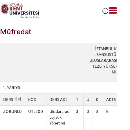
Lütfen
dikkat:
Bu
web
sitesi
Müfredat
bir
erişilebilirlik
sistemi
İSTANBUL KENT ÜN
içerir.
LİSANSÜSTÜ EĞİTİ
ULUSLARARASI TİCARE
TEZLİ YÜKSEK LİSA
MÜFREDA
1. YARIYIL
DERS TİPİ
KOD
DERS ADI
T
U
K
AKTS
ZORUNLU
UTL200
Uluslararası
3
0
3
6
Lojistik
Yönetimi