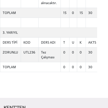
alınacaktır.
TOPLAM
15
0
15
30
3. YARIYIL
ADAY ÖĞRENCİ
DERS TİPİ
KOD
DERS ADI
T
U
K
AKTS
ZORUNLU
UTL236
Tez
0
0
0
30
Çalışması
TOPLAM
0
0
0
30
INTERNATIONAL
STUDENT
LİSANSÜSTÜ EĞİTİM ENSTİTÜSÜ
KENT’TEN