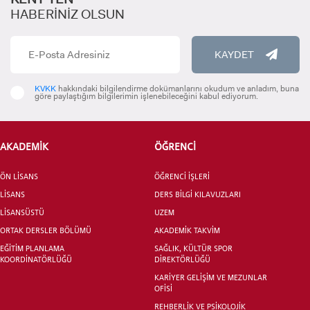
ADAYLARI
HABERİNİZ OLSUN
KAYDET
ÖNLİSANS ve
KVKK
hakkındaki bilgilendirme dokümanlarını okudum ve anladım, buna
göre paylaştığım bilgilerimin işlenebileceğini kabul ediyorum.
LİSANS ADAY ÖĞRENCİ
AKADEMİK
ÖĞRENCİ
ÖN LİSANS
ÖĞRENCİ İŞLERİ
LİSANS
YATAY GEÇİŞ
DERS BİLGİ KILAVUZLARI
LİSANSÜSTÜ
UZEM
ORTAK DERSLER BÖLÜMÜ
AKADEMİK TAKVİM
EĞİTİM PLANLAMA
SAĞLIK, KÜLTÜR SPOR
KOORDİNATÖRLÜĞÜ
DİREKTÖRLÜĞÜ
KARİYER GELİŞİM VE MEZUNLAR
OFİSİ
REHBERLİK VE PSİKOLOJİK