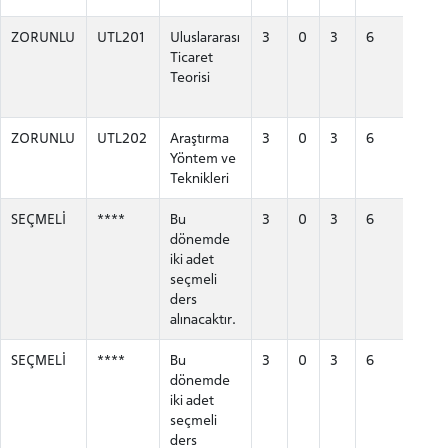
ZORUNLU
UTL201
Uluslararası
3
0
3
6
Ticaret
Teorisi
ZORUNLU
UTL202
Araştırma
3
0
3
6
Yöntem ve
Teknikleri
SEÇMELİ
****
Bu
3
0
3
6
dönemde
iki adet
seçmeli
ders
alınacaktır.
SEÇMELİ
****
Bu
3
0
3
6
dönemde
iki adet
seçmeli
ders