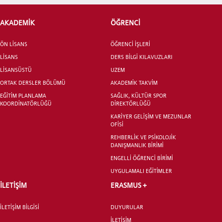
AKADEMİK
ÖĞRENCİ
ADAY ÖĞRENCİ
ÖN LİSANS
ÖĞRENCİ İŞLERİ
LİSANS
DERS BİLGİ KILAVUZLARI
LİSANSÜSTÜ
UZEM
ORTAK DERSLER BÖLÜMÜ
AKADEMİK TAKVİM
EĞİTİM PLANLAMA
SAĞLIK, KÜLTÜR SPOR
INTERNATIONAL
KOORDİNATÖRLÜĞÜ
DİREKTÖRLÜĞÜ
STUDENT
KARİYER GELİŞİM VE MEZUNLAR
OFİSİ
REHBERLİK VE PSİKOLOJİK
DANIŞMANLIK BİRİMİ
ENGELLİ ÖĞRENCİ BİRİMİ
UYGULAMALI EĞİTİMLER
LİSANSÜSTÜ EĞİTİM ENSTİTÜSÜ
ADAYLARI
İLETİŞİM
ERASMUS +
İLETİŞİM BİLGİSİ
DUYURULAR
İLETİŞİM