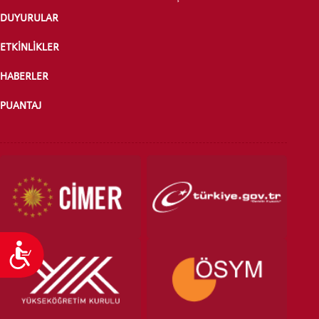
DUYURULAR
ÖNLİSANS ve
LİSANS ADAY ÖĞRENCİ
ETKİNLİKLER
HABERLER
PUANTAJ
YATAY GEÇİŞ
Ulaşılabilirlik