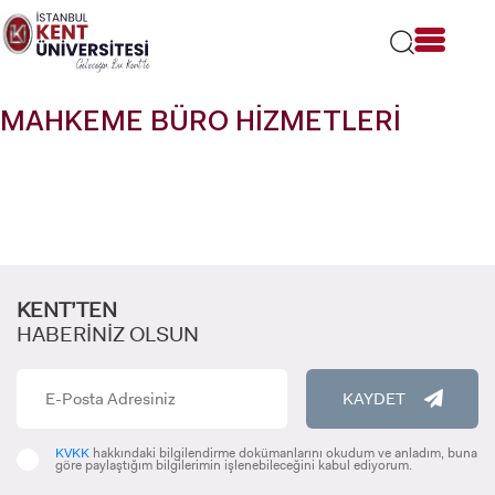
Lütfen
dikkat:
Bu
web
sitesi
MAHKEME BÜRO HİZMETLERİ
bir
erişilebilirlik
sistemi
içerir.
KENT’TEN
HABERİNİZ OLSUN
KAYDET
KVKK
hakkındaki bilgilendirme dokümanlarını okudum ve anladım, buna
göre paylaştığım bilgilerimin işlenebileceğini kabul ediyorum.