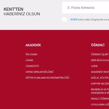
için
Control-
KENT’TEN
F10'a
HABERİNİZ OLSUN
basın.
INTE
KVKK
hakkındaki bilgilendirme d
STUD
AKADEMİK
ÖĞRENCİ
ÖN LİSANS
ÖĞRENCİ İŞLERİ
LİSANS
DERS BİLGİ KIL
YATAY
LİSANSÜSTÜ
UZEM
ORTAK DERSLER BÖLÜMÜ
AKADEMİK TAKV
EĞİTİM PLANLAMA KOORDİNATÖRLÜĞÜ
SAĞLIK, KÜLTÜ
KARİYER GELİŞİ
REHBERLİK VE P
DANIŞMANLIK B
ENGELLİ ÖĞRENC
UYGULAMALI EĞ