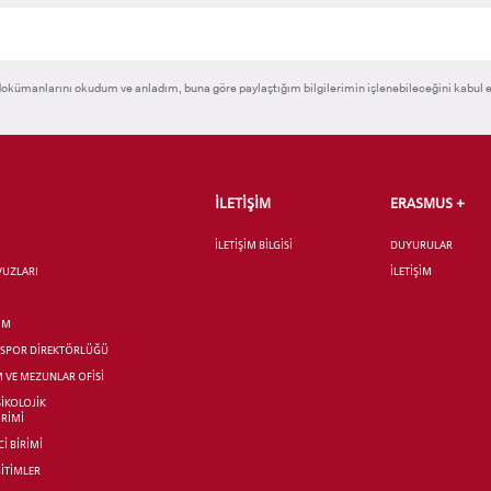
RNATIONAL
LİSANSÜSTÜ EĞİTİM
ÖNLİSANS ve
okümanlarını okudum ve anladım, buna göre paylaştığım bilgilerimin işlenebileceğini kabul 
ENT
ENSTİTÜSÜ
LİSANS ADAY ÖĞ
ADAYLARI
İLETİŞİM
ERASMUS +
İLETİŞİM BİLGİSİ
DUYURULAR
AVUZLARI
İLETİŞİM
 GEÇİŞ
İM
R SPOR DİREKTÖRLÜĞÜ
M VE MEZUNLAR OFİSİ
SİKOLOJİK
İRİMİ
İ BİRİMİ
İTİMLER