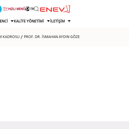
HIZLI MENÜ
TR
ENCİ
KALİTE YÖNETİMİ
İLETİŞİM
İM KADROSU
PROF. DR. İSMAHAN AYDIN GÖZE