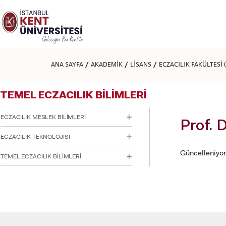
Lütfen
dikkat:
Bu
web
sitesi
bir
erişilebilirlik
ANA SAYFA
AKADEMİK
LİSANS
ECZACILIK FAKÜLTESİ
sistemi
içerir.
Web
TEMEL ECZACILIK BİLİMLERİ
sitesini,
ekran
okuyucu
ECZACILIK MESLEK BİLİMLERİ
kullanan
Prof. 
görme
ECZACILIK TEKNOLOJİSİ
engellilere
göre
Güncelleniyor.
TEMEL ECZACILIK BİLİMLERİ
ayarlamak
için
Control-
F11'e
basın;
Erişilebilirlik
menüsünü
açmak