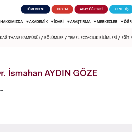
TÖMERKENT
KUYEM
ADAY ÖĞRENCİ
KENT DİŞ
HAKKIMIZDA
AKADEMİK
İDARİ
ARAŞTIRMA
MERKEZLER
ÖĞR
 (KAĞITHANE KAMPÜSÜ)
BÖLÜMLER
TEMEL ECZACILIK BİLİMLERİ
EĞİT
Dr. İsmahan AYDIN GÖZE
..
ADAY ÖĞRENCİ