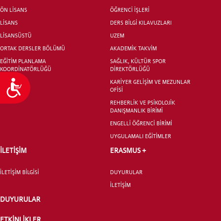
ÖN LİSANS
ÖĞRENCİ İŞLERİ
LİSANS
DERS BİLGİ KILAVUZLARI
LİSANSÜSTÜ
UZEM
ORTAK DERSLER BÖLÜMÜ
AKADEMİK TAKVİM
EĞİTİM PLANLAMA
SAĞLIK, KÜLTÜR SPOR
KOORDİNATÖRLÜĞÜ
DİREKTÖRLÜĞÜ
KARİYER GELİŞİM VE MEZUNLAR
Ulaşılabilirlik
OFİSİ
REHBERLİK VE PSİKOLOJİK
DANIŞMANLIK BİRİMİ
ENGELLİ ÖĞRENCİ BİRİMİ
UYGULAMALI EĞİTİMLER
İLETİŞİM
ERASMUS +
İLETİŞİM BİLGİSİ
DUYURULAR
İLETİŞİM
DUYURULAR
ETKİNLİKLER