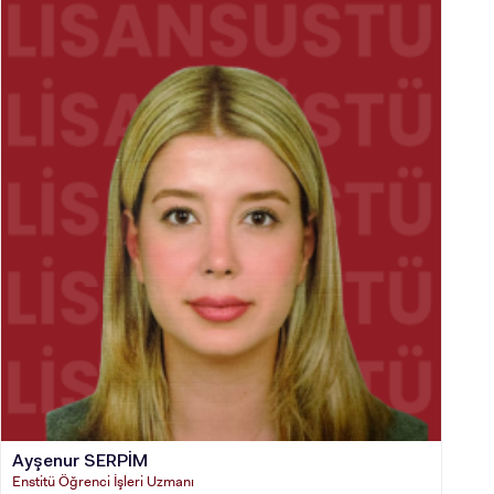
Ayşenur SERPİM
Enstitü Öğrenci İşleri Uzmanı