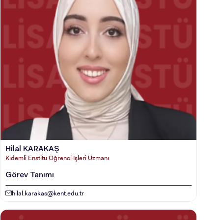
STUDENT
LİSANSÜSTÜ EĞİTİM ENSTİTÜSÜ
ADAYLARI
ÖNLİSANS ve
LİSANS ADAY ÖĞRENCİ
Hilal KARAKAŞ
Kıdemli Enstitü Öğrenci İşleri Uzmanı
Görev Tanımı
hilal.karakas@kent.edu.tr
YATAY GEÇİŞ