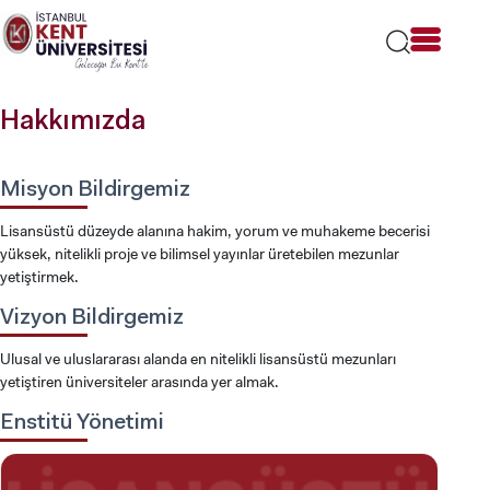
Lütfen
dikkat:
Bu
web
sitesi
Hakkımızda
bir
erişilebilirlik
sistemi
içerir.
Misyon Bildirgemiz
Lisansüstü düzeyde alanına hakim, yorum ve muhakeme becerisi
yüksek, nitelikli proje ve bilimsel yayınlar üretebilen mezunlar
yetiştirmek.
Vizyon Bildirgemiz
Ulusal ve uluslararası alanda en nitelikli lisansüstü mezunları
yetiştiren üniversiteler arasında yer almak.
Enstitü Yönetimi