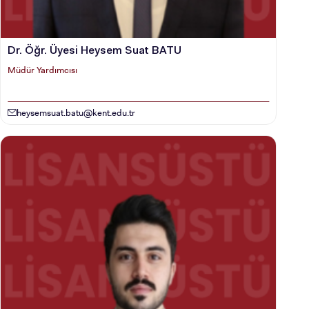
Dr. Öğr. Üyesi Heysem Suat BATU
Müdür Yardımcısı
heysemsuat.batu@kent.edu.tr