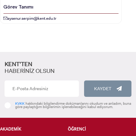
Görev Tanımı
aysenur.serpim@kent.edu.tr
KENT’TEN
HABERİNİZ OLSUN
KAYDET
KVKK
hakkındaki bilgilendirme dokümanlarını okudum ve anladım, buna
göre paylaştığım bilgilerimin işlenebileceğini kabul ediyorum.
AKADEMİK
ÖĞRENCİ