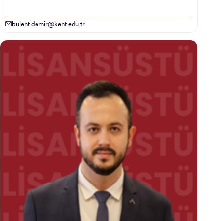
bulent.demir@kent.edu.tr