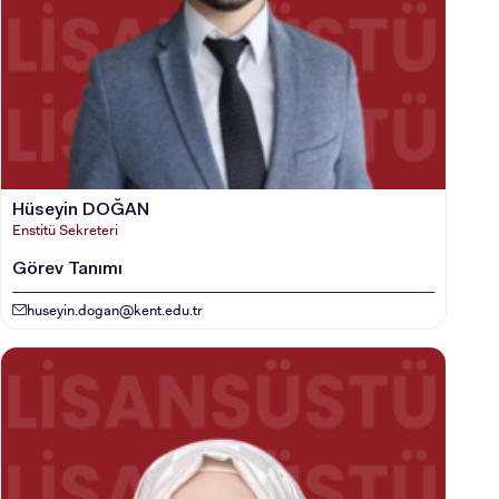
Hüseyin DOĞAN
Enstitü Sekreteri
Görev Tanımı
huseyin.dogan@kent.edu.tr
ADAY ÖĞRENCİ
INTERNATIONAL