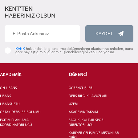
ADAYLARI
KENT’TEN
HABERİNİZ OLSUN
KAYDET
ÖNLİSANS ve
KVKK
hakkındaki bilgilendirme dokümanlarını okudum ve anladım, buna
LİSANS ADAY ÖĞRENCİ
göre paylaştığım bilgilerimin işlenebileceğini kabul ediyorum.
AKADEMİK
ÖĞRENCİ
ÖN LİSANS
ÖĞRENCİ İŞLERİ
YATAY GEÇİŞ
LİSANS
DERS BİLGİ KILAVUZLARI
LİSANSÜSTÜ
UZEM
ORTAK DERSLER BÖLÜMÜ
AKADEMİK TAKVİM
EĞİTİM PLANLAMA
SAĞLIK, KÜLTÜR SPOR
KOORDİNATÖRLÜĞÜ
DİREKTÖRLÜĞÜ
KARİYER GELİŞİM VE MEZUNLAR
OFİSİ