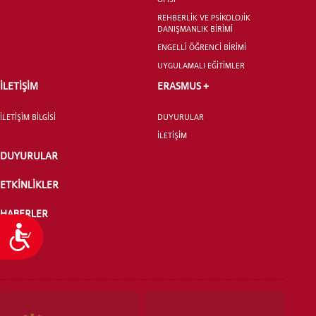
REHBERLİK VE PSİKOLOJİK
DANIŞMANLIK BİRİMİ
ENGELLİ ÖĞRENCİ BİRİMİ
UYGULAMALI EĞİTİMLER
İLETİŞİM
ERASMUS +
İLETİŞİM BİLGİSİ
DUYURULAR
İLETİŞİM
DUYURULAR
ETKİNLİKLER
HABERLER
Ulaşılabilirlik
PUANTAJ