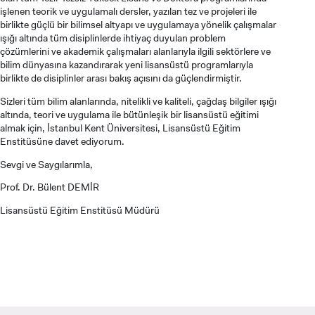
işlenen teorik ve uygulamalı dersler, yazılan tez ve projeleri ile
birlikte güçlü bir bilimsel altyapı ve uygulamaya yönelik çalışmalar
ışığı altında tüm disiplinlerde ihtiyaç duyulan problem
çözümlerini ve akademik çalışmaları alanlarıyla ilgili sektörlere ve
bilim dünyasına kazandırarak yeni lisansüstü programlarıyla
birlikte de disiplinler arası bakış açısını da güçlendirmiştir.
Sizleri tüm bilim alanlarında, nitelikli ve kaliteli, çağdaş bilgiler ışığı
altında, teori ve uygulama ile bütünleşik bir lisansüstü eğitimi
ADAY ÖĞRENCİ
almak için, İstanbul Kent Üniversitesi, Lisansüstü Eğitim
Enstitüsüne davet ediyorum.
Sevgi ve Saygılarımla,
Prof. Dr. Bülent DEMİR
Lisansüstü Eğitim Enstitüsü Müdürü
INTERNATIONAL
STUDENT
LİSANSÜSTÜ EĞİTİM ENSTİTÜSÜ