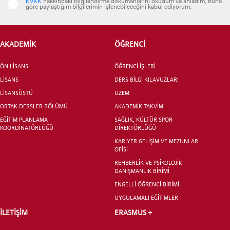
KVKK
hakkındaki bilgilendirme dokümanlarını okudum ve anladım, buna
göre paylaştığım bilgilerimin işlenebileceğini kabul ediyorum.
ADAY ÖĞRENCİ
AKADEMİK
ÖĞRENCİ
ÖN LİSANS
ÖĞRENCİ İŞLERİ
LİSANS
DERS BİLGİ KILAVUZLARI
LİSANSÜSTÜ
UZEM
ORTAK DERSLER BÖLÜMÜ
AKADEMİK TAKVİM
INTERNATIONAL
EĞİTİM PLANLAMA
SAĞLIK, KÜLTÜR SPOR
STUDENT
KOORDİNATÖRLÜĞÜ
DİREKTÖRLÜĞÜ
KARİYER GELİŞİM VE MEZUNLAR
OFİSİ
REHBERLİK VE PSİKOLOJİK
DANIŞMANLIK BİRİMİ
ENGELLİ ÖĞRENCİ BİRİMİ
LİSANSÜSTÜ EĞİTİM ENSTİTÜSÜ
UYGULAMALI EĞİTİMLER
ADAYLARI
İLETİŞİM
ERASMUS +