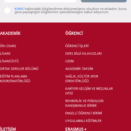
KVKK
hakkındaki bilgilendirme dokümanlarını okudum ve anladım, buna
göre paylaştığım bilgilerimin işlenebileceğini kabul ediyorum.
ADAY ÖĞRENCİ
AKADEMİK
ÖĞRENCİ
ÖN LİSANS
ÖĞRENCİ İŞLERİ
LİSANS
DERS BİLGİ KILAVUZLARI
LİSANSÜSTÜ
UZEM
ORTAK DERSLER BÖLÜMÜ
AKADEMİK TAKVİM
INTERNATIONAL
STUDENT
EĞİTİM PLANLAMA
SAĞLIK, KÜLTÜR SPOR
KOORDİNATÖRLÜĞÜ
DİREKTÖRLÜĞÜ
KARİYER GELİŞİM VE MEZUNLAR
OFİSİ
REHBERLİK VE PSİKOLOJİK
DANIŞMANLIK BİRİMİ
LİSANSÜSTÜ EĞİTİM ENSTİTÜSÜ
ENGELLİ ÖĞRENCİ BİRİMİ
ADAYLARI
UYGULAMALI EĞİTİMLER
İLETİŞİM
ERASMUS +