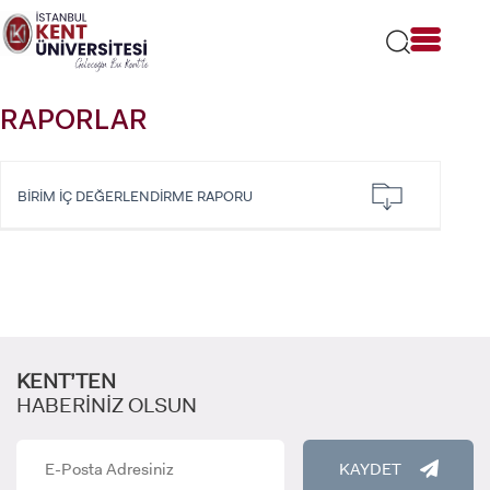
Lütfen
dikkat:
Bu
web
sitesi
RAPORLAR
bir
erişilebilirlik
sistemi
içerir.
BİRİM İÇ DEĞERLENDİRME RAPORU
KENT’TEN
HABERİNİZ OLSUN
KAYDET